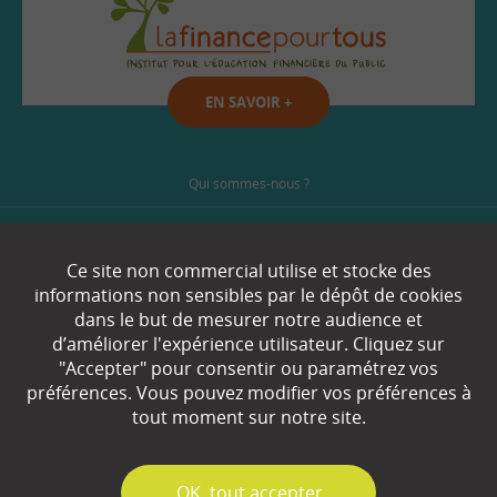
EN SAVOIR
+
Qui sommes-nous ?
Partenaires
Ce site non commercial utilise et stocke des
Espace Presse
informations non sensibles par le dépôt de cookies
dans le but de mesurer notre audience et
Plan du site
d’améliorer l'expérience utilisateur. Cliquez sur
"Accepter" pour consentir ou paramétrez vos
Contact
préférences. Vous pouvez modifier vos préférences à
tout moment sur notre site.
Mentions légales
Gestion des cookies
✓
OK, tout accepter