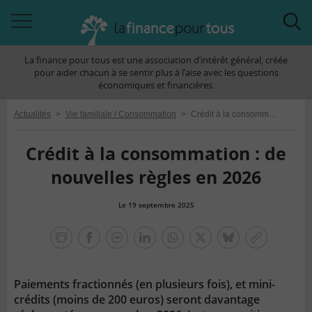
Accéder
Acc
à
à
La finance pour tous est une association d’intérêt général, créée
la
la
pour aider chacun à se sentir plus à l’aise avec les questions
navigation
rec
économiques et financières.
Actualités
>
Vie familiale / Consommation
>
Crédit à la consommation : de nouvelles règles en 2026
Crédit à la consommation : de
nouvelles règles en 2026
Le 19 septembre 2025
la
finance
facebook
facebook
Linkedin
Whatsapp
Twitter
bluesky
Copier
pour
messenger
le
tous
lien
Paiements fractionnés (en plusieurs fois), et mini-
crédits (moins de 200 euros) seront davantage