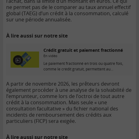
l’achat, dans la limite d’un montant en euros. Ce qui
ne permet pas de le comparer au taux annuel effectif
global (TAEG) d’un crédit à la consommation, calculé
sur une période annualisée.
À lire aussi sur notre site
Crédit gratuit et paiement fractionné
En vidéo
E
Le paiement fractionné en trois ou quatre fois,
n
comme le crédit gratuit, permettent au
v
commerçant...
i
A partir de novembre 2026, les prêteurs devront
d
également procéder à une analyse de la solvabilité de
é
o
l’emprunteur, comme lors de l’octroi de tout autre
crédit à la consommation. Mais seule « une
consultation facultative » du fichier national des
incidents de remboursement des crédits aux
particuliers (FICP) sera exigée.
À lire aussi sur notre site