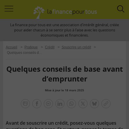
Accéder
Acc
à
à
La finance pour tous est une association d’intérêt général, créée
la
la
pour aider chacun à se sentir plus à l’aise avec les questions
navigation
rec
économiques et financières.
Accueil
>
Pratique
>
Crédit
>
Souscrire un crédit
>
Quelques conseils de base avant d’emprunter
Quelques conseils de base avant
d’emprunter
Mise à jour le 18 mars 2025
la
finance
facebook
facebook
Linkedin
Whatsapp
Twitter
bluesky
Copier
pour
messenger
le
tous
lien
Avant de souscrire un crédit, posez-vous quelques