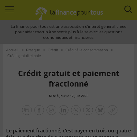
Accéder
Acc
à
à
La finance pour tous est une association d’intérêt général, créée
la
la
pour aider chacun à se sentir plus à l’aise avec les questions
navigation
rec
économiques et financières.
Accueil
>
Pratique
>
Crédit
>
Crédit à la consommation
>
Crédit gratuit et paiement fractionné
Crédit gratuit et paiement
fractionné
Mise à jour le 17 juin 2026
la
finance
facebook
facebook
Linkedin
Whatsapp
Twitter
bluesky
Copier
pour
messenger
le
tous
lien
Le paiement fractionné, c’est payer en trois ou quatre