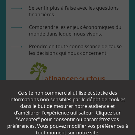
Se sentir plus à l’aise avec les questions
financières.
Comprendre les enjeux économiques du
monde dans lequel nous vivons.
Prendre en toute connaissance de cause
les décisions qui nous concernent.
Ce site non commercial utilise et stocke des
EN SAVOIR
+
informations non sensibles par le dépôt de cookies
dans le but de mesurer notre audience et
d’améliorer l'expérience utilisateur. Cliquez sur
"Accepter" pour consentir ou paramétrez vos
Qui sommes-nous ?
préférences. Vous pouvez modifier vos préférences à
Partenaires
tout moment sur notre site.