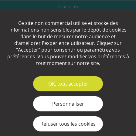
Partenaires
Espace Presse
Ce site non commercial utilise et stocke des
informations non sensibles par le dépôt de cookies
Plan du site
dans le but de mesurer notre audience et
d’améliorer l'expérience utilisateur. Cliquez sur
Contact
"Accepter" pour consentir ou paramétrez vos
préférences. Vous pouvez modifier vos préférences à
Mentions légales
tout moment sur notre site.
Gestion des cookies
✓
OK, tout accepter
Personnaliser
Refuser tous les cookies