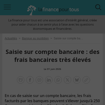
Accéder
Acc
à
à
La finance pour tous est une association d’intérêt général, créée
la
la
pour aider chacun à se sentir plus à l’aise avec les questions
navigation
rec
économiques et financières.
Actualités
>
Banque au quotidien
>
Saisie sur compte bancaire : des frais bancaires très élevés
Saisie sur compte bancaire : des
frais bancaires très élevés
Le 01 juin 2026
la
finance
facebook
facebook
Linkedin
Whatsapp
Twitter
bluesky
Copier
pour
messenger
le
tous
lien
En cas de saisie sur un compte bancaire, les frais
facturés par les banques peuvent s’élever jusqu’à 250