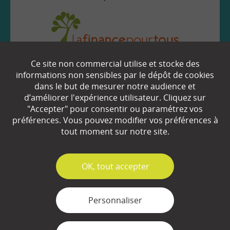
Ce site non commercial utilise et stocke des
EN SAVOIR
+
informations non sensibles par le dépôt de cookies
dans le but de mesurer notre audience et
d’améliorer l'expérience utilisateur. Cliquez sur
"Accepter" pour consentir ou paramétrez vos
Qui sommes-nous ?
préférences. Vous pouvez modifier vos préférences à
Partenaires
tout moment sur notre site.
Espace Presse
✓
OK, tout accepter
Plan du site
Contact
Personnaliser
Mentions légales