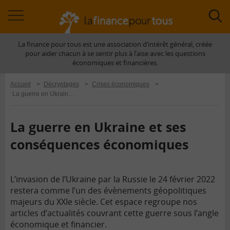
Accéder
Acc
à
à
La finance pour tous est une association d’intérêt général, créée
la
la
pour aider chacun à se sentir plus à l’aise avec les questions
navigation
rec
économiques et financières.
Accueil
>
Décryptages
>
Crises économiques
>
La guerre en Ukraine et ses conséquences économiques
La guerre en Ukraine et ses
conséquences économiques
L’invasion de l’Ukraine par la Russie le 24 février 2022
restera comme l’un des évènements géopolitiques
majeurs du XXIe siècle. Cet espace regroupe nos
articles d’actualités couvrant cette guerre sous l’angle
économique et financier.