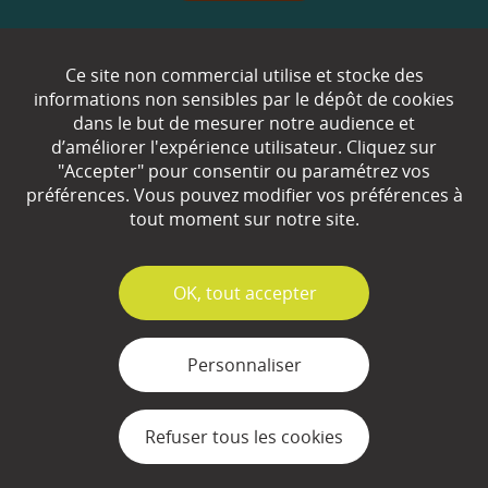
Qui sommes-nous ?
Ce site non commercial utilise et stocke des
informations non sensibles par le dépôt de cookies
Partenaires
dans le but de mesurer notre audience et
d’améliorer l'expérience utilisateur. Cliquez sur
Espace Presse
"Accepter" pour consentir ou paramétrez vos
préférences. Vous pouvez modifier vos préférences à
Plan du site
tout moment sur notre site.
Contact
Mentions légales
✓
OK, tout accepter
Gestion des cookies
Personnaliser
Refuser tous les cookies