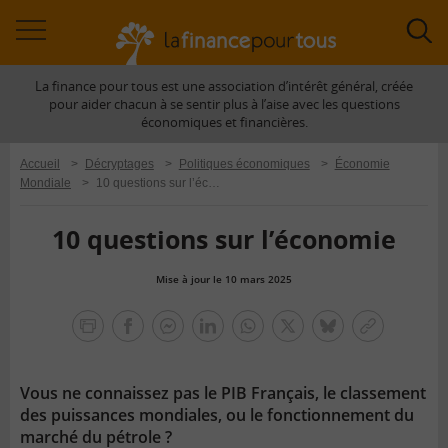
Accéder
Acc
à
à
La finance pour tous est une association d’intérêt général, créée
la
la
pour aider chacun à se sentir plus à l’aise avec les questions
navigation
rec
économiques et financières.
Accueil
>
Décryptages
>
Politiques économiques
>
Économie
Mondiale
>
10 questions sur l’économie
10 questions sur l’économie
Mise à jour le 10 mars 2025
la
finance
facebook
facebook
Linkedin
Whatsapp
Twitter
bluesky
Copier
pour
messenger
le
tous
lien
Vous ne connaissez pas le PIB Français, le classement
des puissances mondiales, ou le fonctionnement du
marché du pétrole ?