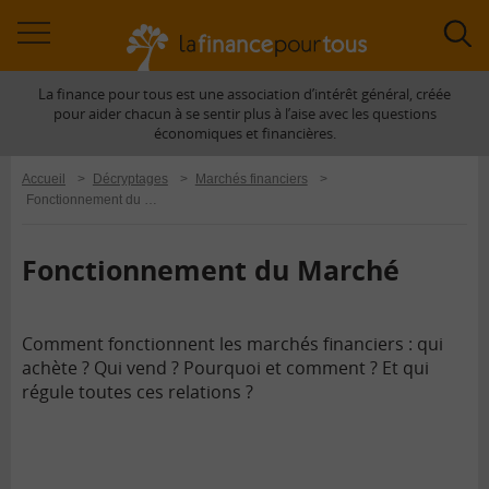
Accéder
Acc
à
à
La finance pour tous est une association d’intérêt général, créée
la
la
pour aider chacun à se sentir plus à l’aise avec les questions
navigation
rec
économiques et financières.
Accueil
>
Décryptages
>
Marchés financiers
>
Fonctionnement du Marché
Fonctionnement du Marché
Comment fonctionnent les marchés financiers : qui
achète ? Qui vend ? Pourquoi et comment ? Et qui
régule toutes ces relations ?