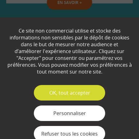
EN SAVOIR
+
Qui sommes-nous ?
Ce site non commercial utilise et stocke des
informations non sensibles par le dépôt de cookies
Partenaires
dans le but de mesurer notre audience et
d’améliorer l'expérience utilisateur. Cliquez sur
Espace Presse
"Accepter" pour consentir ou paramétrez vos
préférences. Vous pouvez modifier vos préférences à
Plan du site
tout moment sur notre site.
Contact
Mentions légales
✓
OK, tout accepter
Gestion des cookies
Personnaliser
Refuser tous les cookies