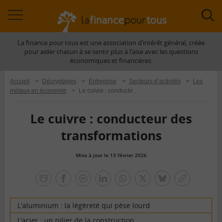
Accéder
Acc
à
à
La finance pour tous est une association d’intérêt général, créée
la
la
pour aider chacun à se sentir plus à l’aise avec les questions
navigation
rec
économiques et financières.
Accueil
>
Décryptages
>
Entreprise
>
Secteurs d’activités
>
Les
métaux en économie
>
Le cuivre : conducteur des transformations
Le cuivre : conducteur des
transformations
Mise à jour le 13 février 2026
la
finance
facebook
facebook
Linkedin
Whatsapp
Twitter
bluesky
Copier
pour
messenger
le
tous
lien
L'aluminium : la légèreté qui pèse lourd
L’acier : un pilier de la construction