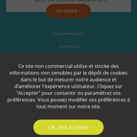
EN SAVOIR
+
Qui sommes-nous ?
Partenaires
Espace Presse
Ce site non commercial utilise et stocke des
Plan du site
informations non sensibles par le dépôt de cookies
dans le but de mesurer notre audience et
Contact
d’améliorer l'expérience utilisateur. Cliquez sur
"Accepter" pour consentir ou paramétrez vos
Mentions légales
préférences. Vous pouvez modifier vos préférences à
tout moment sur notre site.
Gestion des cookies
✓
OK, tout accepter