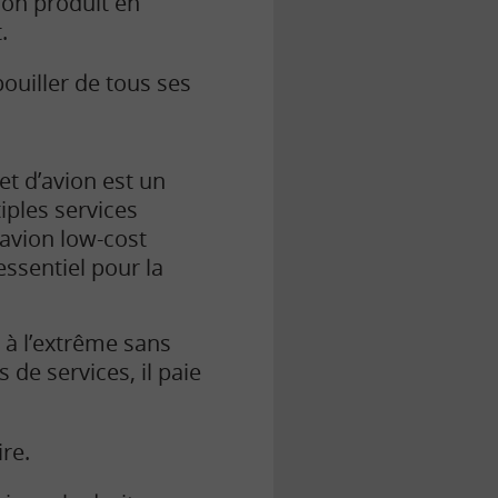
’on produit en
.
ouiller de tous ses
let d’avion est un
iples services
’avion low-cost
 essentiel pour la
 à l’extrême sans
de services, il paie
re.