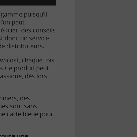
e gamme puisqu’il
l’on peut
néficier des conseils
st donc un service
de distributeurs.
ow-cost, chaque fois
ée. Ce produit peut
assique, dès lors
nniers, des
nes sont sans
ne carte bleue pour
toute une