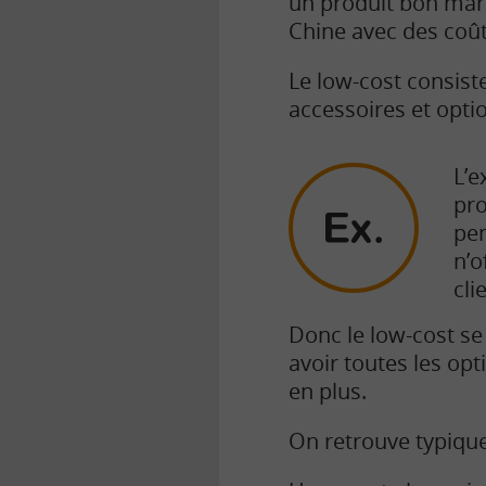
un produit bon marc
Chine avec des coûts
Le low-cost consist
accessoires et opti
L’e
pro
pen
n’o
cli
Donc le low-cost se
avoir toutes les op
en plus.
On retrouve typique