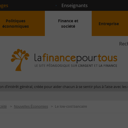
ages
Enseignants
Politiques
Finance et
Entreprise
économiques
société
Rec
La
fina
pour
tous
-
Le
n d’intérêt général, créée pour aider chacun à se sentir plus à l’aise avec l
site
péda
sur
ciété
>
Nouvelles Économies
>
Le low-cost bancaire
l'arg
et
la
fina