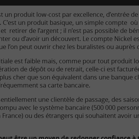
t un produit low-cost par excellence, d’entrée d
 C’est un produit basique, un simple compte où 
 retirer de l’argent ; il n’est pas possible de bé
nter ou d’avoir un découvert. Le compte Nickel e
e l’on peut ouvrir chez les buralistes ou auprès 
itiale est faible mais, comme pour tout produit l
ération de dépôt ou de retrait, celle-ci est factur
plus cher que son équivalent dans une banque cl
e fréquemment sa carte bancaire.
entiellement une clientèle de passage, des saiso
rompu avec le système bancaire (500 000 person
France) ou des étrangers qui souhaitent avoir u
peut être un moyen de redonner confiance à 