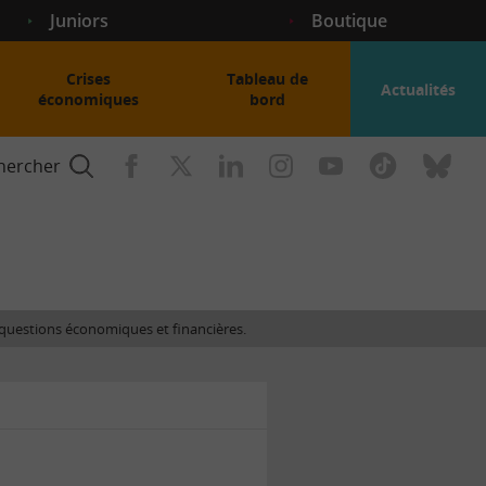
Juniors
Boutique
Crises
Tableau de
Actualités
économiques
bord
hercher
nce
es questions économiques et financières.
gogique
ent
nce