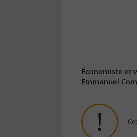
la
finance
pour
tous
Économiste et v
Emmanuel Combe
Cet