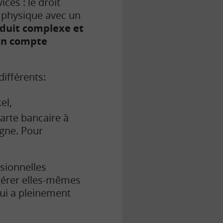
ces : le droit
n physique avec un
oduit complexe et
 un compte
différents:
el,
arte bancaire à
igne. Pour
sionnelles
 gérer elles-mêmes
qui a pleinement