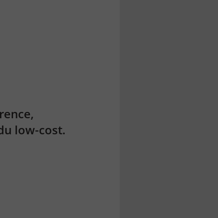
e
rrence,
u low-cost.