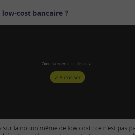
 low-cost bancaire ?
Contenu externe est désactivé.
✓ Autoriser
s sur la notion même de low cost : ce n’est pas p