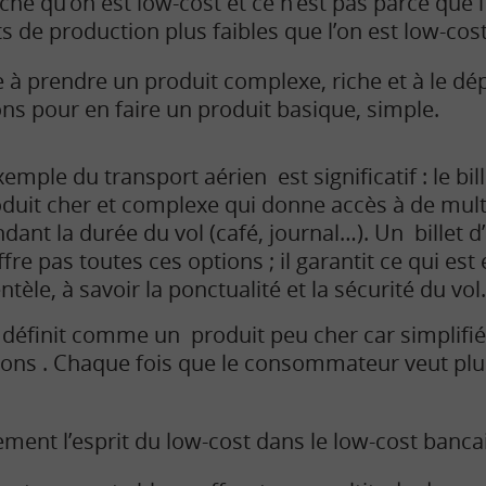
hé qu’on est low-cost et ce n’est pas parce que l
 de production plus faibles que l’on est low-cost
e à prendre un produit complexe, riche et à le dép
ons pour en faire un produit basique, simple.
xemple du transport aérien est significatif : le bil
duit cher et complexe qui donne accès à de mult
dant la durée du vol (café, journal…). Un billet d
ffre pas toutes ces options ; il garantit ce qui est
entèle, à savoir la ponctualité et la sécurité du vol.
 définit comme un produit peu cher car simplifié
tions . Chaque fois que le consommateur veut plus 
ment l’esprit du low-cost dans le low-cost bancai