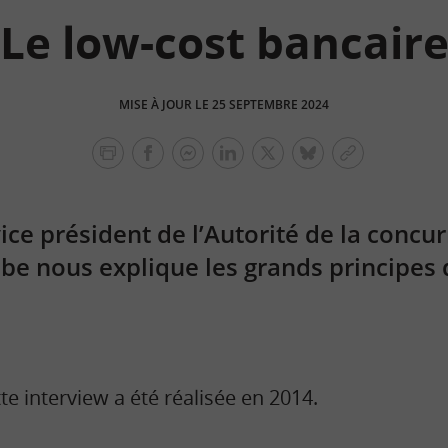
Le low-cost bancair
MISE À JOUR LE 25 SEPTEMBRE 2024
facebook
facebook
Linkedin
Twitter
bluesky
Copier
messenger
le
lien
ice président de l’Autorité de la concu
 nous explique les grands principes d
te interview a été réalisée en 2014.