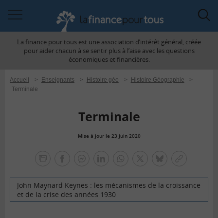
Accéder
Acc
à
à
La finance pour tous est une association d’intérêt général, créée
la
la
pour aider chacun à se sentir plus à l’aise avec les questions
navigation
rec
économiques et financières.
Accueil
>
Enseignants
>
Histoire géo
>
Histoire Géographie
>
Terminale
Terminale
Mise à jour le 23 juin 2020
la
finance
facebook
facebook
Linkedin
Whatsapp
Twitter
bluesky
Copier
pour
messenger
le
tous
lien
John Maynard Keynes : les mécanismes de la croissance
et de la crise des années 1930