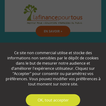
EN SAVOIR
+
Qui sommes-nous ?
Ce site non commercial utilise et stocke des
informations non sensibles par le dépôt de cookies
Partenaires
dans le but de mesurer notre audience et
d’améliorer l'expérience utilisateur. Cliquez sur
Espace Presse
"Accepter" pour consentir ou paramétrez vos
préférences. Vous pouvez modifier vos préférences à
Plan du site
tout moment sur notre site.
Contact
Mentions légales
✓
OK, tout accepter