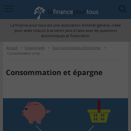
Accéder
Acc
à
à
La finance pour tous est une association d’intérêt général, créée
la
la
pour aider chacun à se sentir plus à l’aise avec les questions
navigation
rec
économiques et financières.
Accueil
>
Enseignants
>
Tous nos modules d’économie
>
Consommation et épargne
Consommation et épargne