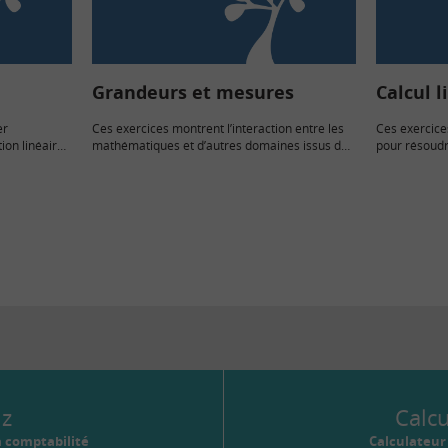
Grandeurs et mesures
Calcul l
er
Ces exercices montrent l’interaction entre les
Ces exercice
ion linéaire.
mathématiques et d’autres domaines issus de
pour résoudr
ma sans...
la vie courante....
solution à...
iz
Calc
a comptabilité
Calculateu