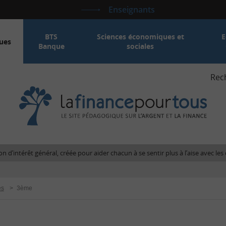
Enseignants
BTS
Sciences économiques et
E
ues
Banque
sociales
Rec
La
fina
pour
tous
-
Le
n d’intérêt général, créée pour aider chacun à se sentir plus à l’aise avec l
site
péda
sur
es
>
3ème
l'arg
et
la
fina