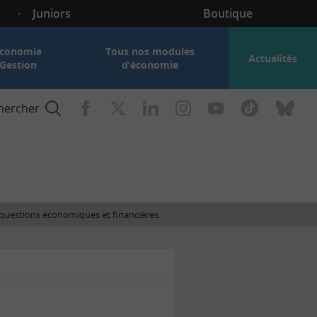
Juniors
Boutique
conomie
Tous nos modules
Actualités
Gestion
d’économie
hercher
nce
es questions économiques et financières.
gogique
ent
nce