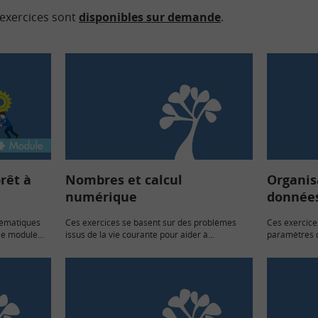
 exercices sont
disponibles sur demande
.
rêt à
Nombres et calcul
Organis
numérique
donnée
hématiques
Ces exercices se basent sur des problèmes
Ces exercice
 le module
issus de la vie courante pour aider à...
paramètres d
série statisti