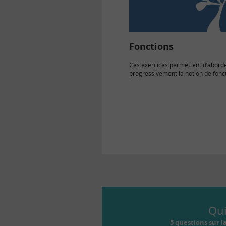
Fonctions
Ces exercices permettent d’abord
progressivement la notion de fonct
Télécharger les exercices Diapora
Qu
5 questions sur l