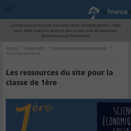
Accéder
à
La finance pour tous est une association d’intérêt général, créée
la
pour aider chacun à se sentir plus à l’aise avec les questions
navigation
économiques et financières.
Accueil
>
Enseignants
>
Sciences économiques et sociales
>
Les ressources du site pour la classe de 1ère
Les ressources du site pour la
classe de 1ère