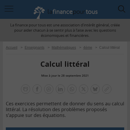
Accéder
Acc
à
à
La finance pour tous est une association d’intérêt général, créée
la
la
pour aider chacun à se sentir plus à l’aise avec les questions
navigation
rec
économiques et financières.
Accueil
>
Enseignants
>
Mathématiques
>
4ème
>
Calcul littéral
Calcul littéral
Mise à jour le 28 septembre 2021
la
finance
facebook
facebook
Linkedin
Whatsapp
Twitter
bluesky
Copier
pour
messenger
le
tous
Ces exercices permettent de donner du sens au calcul
lien
littéral. La résolution des problèmes proposés
s’appuie sur des équations.