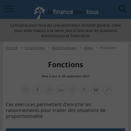
Accéder
Acc
à
à
La finance pour tous est une association d’intérêt général, créée
la
la
pour aider chacun à se sentir plus à l’aise avec les questions
navigation
rec
économiques et financières.
Accueil
>
Enseignants
>
Mathématiques
>
4ème
>
Fonctions
Fonctions
Mise à jour le 28 septembre 2021
la
finance
facebook
facebook
Linkedin
Whatsapp
Twitter
bluesky
Copier
pour
messenger
le
tous
Ces exercices permettent d’enrichir les
lien
raisonnements pour traiter des situations de
proportionnalité.