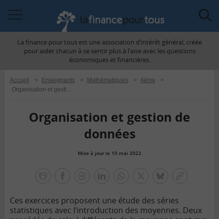
Accéder
Acc
à
à
La finance pour tous est une association d’intérêt général, créée
la
la
pour aider chacun à se sentir plus à l’aise avec les questions
navigation
rec
économiques et financières.
Accueil
>
Enseignants
>
Mathématiques
>
4ème
>
Organisation et gestion de données
Organisation et gestion de
données
Mise à jour le 10 mai 2022
la
finance
facebook
facebook
Linkedin
Whatsapp
Twitter
bluesky
Copier
pour
messenger
le
tous
Ces exercices proposent une étude des séries
lien
statistiques avec l’introduction des moyennes. Deux