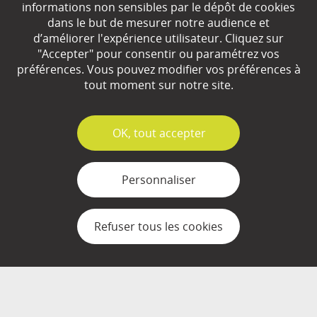
+
informations non sensibles par le dépôt de cookies
dans le but de mesurer notre audience et
d’améliorer l'expérience utilisateur. Cliquez sur
Qui sommes-nous ?
"Accepter" pour consentir ou paramétrez vos
préférences. Vous pouvez modifier vos préférences à
Partenaires
tout moment sur notre site.
Espace Presse
✓
OK, tout accepter
Plan du site
Contact
Personnaliser
Mentions légales
Refuser tous les cookies
Gestion des cookies