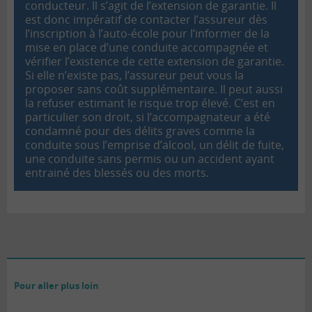
conducteur. Il s’agit de l’extension de garantie. Il
est donc impératif de contacter l’assureur dès
l’inscription à l’auto-école pour l’informer de la
mise en place d’une conduite accompagnée et
vérifier l’existence de cette extension de garantie.
Si elle n’existe pas, l’assureur peut vous la
proposer sans coût supplémentaire. Il peut aussi
la refuser estimant le risque trop élevé. C’est en
particulier son droit, si l’accompagnateur a été
condamné pour des délits graves comme la
conduite sous l’emprise d’alcool, un délit de fuite,
une conduite sans permis ou un accident ayant
entrainé des blessés ou des morts.
Pour aller plus loin