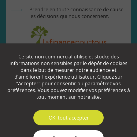
Prendre en toute connaissance de cause
les décisions qui nous concernent.
Ce site non commercial utilise et stocke des
EN SAVOIR
+
informations non sensibles par le dépôt de cookies
dans le but de mesurer notre audience et
d’améliorer l'expérience utilisateur. Cliquez sur
"Accepter" pour consentir ou paramétrez vos
Qui sommes-nous ?
préférences. Vous pouvez modifier vos préférences à
Partenaires
tout moment sur notre site.
Espace Presse
✓
OK, tout accepter
Plan du site
Contact