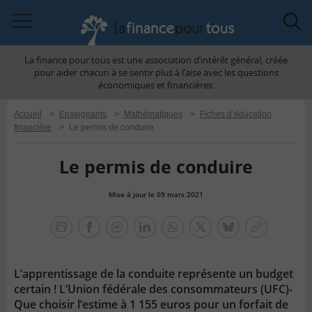
Accéder
Acc
à
à
La finance pour tous est une association d’intérêt général, créée
la
la
pour aider chacun à se sentir plus à l’aise avec les questions
navigation
rec
économiques et financières.
Accueil
>
Enseignants
>
Mathématiques
>
Fiches d’éducation
financière
>
Le permis de conduire
Le permis de conduire
Mise à jour le 09 mars 2021
la
finance
facebook
facebook
Linkedin
Whatsapp
Twitter
bluesky
Copier
pour
messenger
le
tous
lien
L’apprentissage de la conduite représente un budget
certain ! L’Union fédérale des consommateurs (UFC)-
Que choisir l’estime à 1 155 euros pour un forfait de