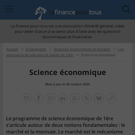
Accéder
Acc
à
à
La finance pour tous est une association d’intérêt général, créée
la
la
pour aider chacun à se sentir plus à l’aise avec les questions
navigation
rec
économiques et financières.
Accueil
>
Enseignants
>
Sciences économiques et sociales
>
Les
ressources du site pour la classe de 1ère
>
Science économique
Science économique
Mise à jour le 28 octobre 2020
la
finance
facebook
facebook
Linkedin
Whatsapp
Twitter
bluesky
Copier
pour
messenger
le
tous
lien
Le programme de science économique de 1ère
s’articule autour de deux notions fondamentales : le
marché et la monnaie. Le marché est le mécanisme