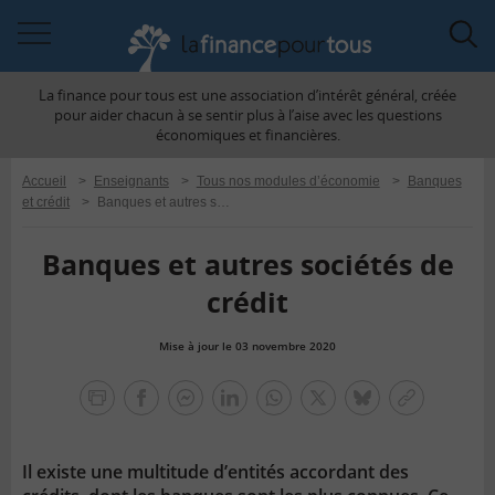
Accéder
Acc
à
à
La finance pour tous est une association d’intérêt général, créée
la
la
pour aider chacun à se sentir plus à l’aise avec les questions
navigation
rec
économiques et financières.
Accueil
>
Enseignants
>
Tous nos modules d’économie
>
Banques
et crédit
>
Banques et autres sociétés de crédit
Banques et autres sociétés de
crédit
Mise à jour le 03 novembre 2020
la
finance
facebook
facebook
Linkedin
Whatsapp
Twitter
bluesky
Copier
pour
messenger
le
tous
lien
Il existe une multitude d’entités accordant des