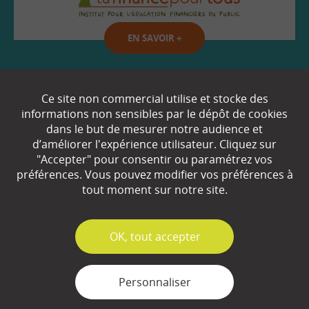
EN SAVOIR
+
Qui sommes-nous ?
Ce site non commercial utilise et stocke des
informations non sensibles par le dépôt de cookies
Partenaires
dans le but de mesurer notre audience et
d’améliorer l'expérience utilisateur. Cliquez sur
Espace Presse
"Accepter" pour consentir ou paramétrez vos
préférences. Vous pouvez modifier vos préférences à
Plan du site
tout moment sur notre site.
Contact
Mentions légales
✓
OK, tout accepter
Gestion des cookies
Personnaliser