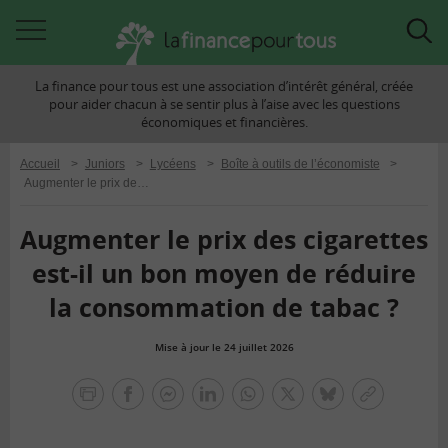
Accéder
Acc
à
à
La finance pour tous est une association d’intérêt général, créée
la
la
pour aider chacun à se sentir plus à l’aise avec les questions
navigation
rec
économiques et financières.
Accueil
>
Juniors
>
Lycéens
>
Boîte à outils de l’économiste
>
Augmenter le prix des cigarettes est-il un bon moyen de réduire la consommation de tabac ?
Augmenter le prix des cigarettes
est-il un bon moyen de réduire
la consommation de tabac ?
Mise à jour le 24 juillet 2026
la
finance
facebook
facebook
Linkedin
Whatsapp
Twitter
bluesky
Copier
pour
messenger
le
tous
lien