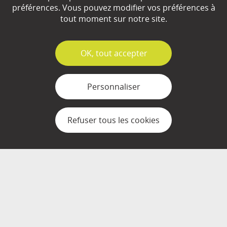
préférences. Vous pouvez modifier vos préférences à
tout moment sur notre site.
EN SAVOIR
+
✓
OK, tout accepter
Qui sommes-nous ?
Personnaliser
Partenaires
Refuser tous les cookies
Espace Presse
Plan du site
Contact
Mentions légales
Gestion des cookies