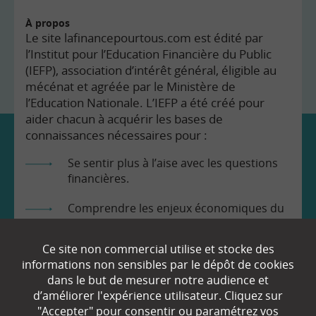
À propos
Le site lafinancepourtous.com est édité par
l’Institut pour l’Education Financière du Public
(IEFP), association d’intérêt général, éligible au
mécénat et agréée par le Ministère de
l’Education Nationale. L’IEFP a été créé pour
aider chacun à acquérir les bases de
connaissances nécessaires pour :
Se sentir plus à l’aise avec les questions
financières.
Comprendre les enjeux économiques du
monde dans lequel nous vivons.
Ce site non commercial utilise et stocke des
Prendre en toute connaissance de cause
informations non sensibles par le dépôt de cookies
les décisions qui nous concernent.
dans le but de mesurer notre audience et
d’améliorer l'expérience utilisateur. Cliquez sur
"Accepter" pour consentir ou paramétrez vos