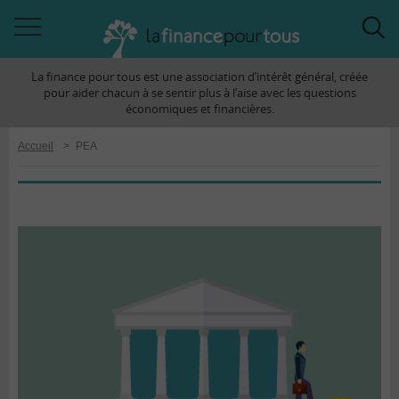
Accéder
Acc
à
à
La finance pour tous est une association d’intérêt général, créée
la
la
pour aider chacun à se sentir plus à l’aise avec les questions
navigation
rec
économiques et financières.
Accueil
>
PEA