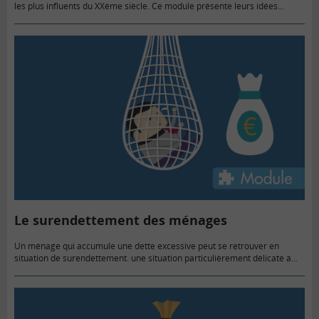
les plus influents du XXème siècle. Ce module présente leurs idées
antagonistes qui ont nourri bien des débats.
Le surendettement des ménages
Un ménage qui accumule une dette excessive peut se retrouver en
situation de surendettement. une situation particulièrement délicate à
gérer pour les personnes concernées.