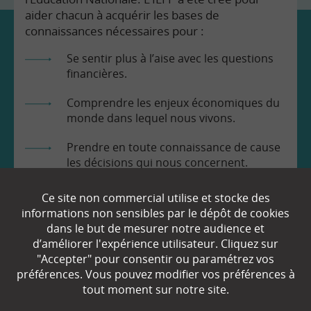
aider chacun à acquérir les bases de
connaissances nécessaires pour :
Se sentir plus à l’aise avec les questions
financières.
Comprendre les enjeux économiques du
monde dans lequel nous vivons.
Prendre en toute connaissance de cause
les décisions qui nous concernent.
Ce site non commercial utilise et stocke des
informations non sensibles par le dépôt de cookies
dans le but de mesurer notre audience et
d’améliorer l'expérience utilisateur. Cliquez sur
"Accepter" pour consentir ou paramétrez vos
EN SAVOIR
+
préférences. Vous pouvez modifier vos préférences à
tout moment sur notre site.