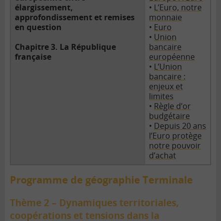
élargissement,
•
L’Euro, notre
approfondissement et remises
monnaie
en question
•
Euro
•
Union
Chapitre 3. La République
bancaire
française
européenne
•
L’Union
bancaire :
enjeux et
limites
•
Règle d’or
budgétaire
•
Depuis 20 ans
l’Euro protège
notre pouvoir
d’achat
Programme de géographie Terminale
Thème 2 – Dynamiques territoriales,
coopérations et tensions dans la