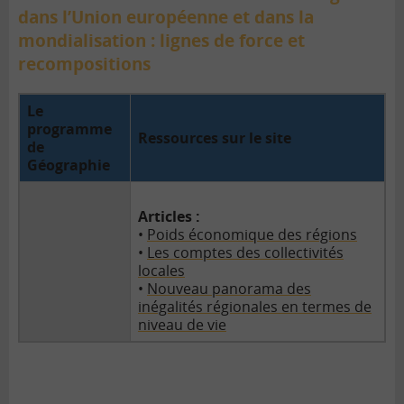
dans l’Union européenne et dans la
mondialisation : lignes de force et
recompositions
Le
programme
Ressources sur le site
de
Géographie
Articles :
•
Poids économique des régions
•
Les comptes des collectivités
locales
•
Nouveau panorama des
inégalités régionales en termes de
niveau de vie