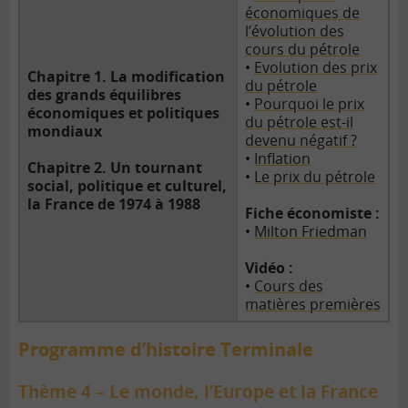
économiques de
l’évolution des
cours du pétrole
•
Evolution des prix
Chapitre 1. La modification
du pétrole
des grands équilibres
•
Pourquoi le prix
économiques et politiques
du pétrole est-il
mondiaux
devenu négatif ?
•
Inflation
Chapitre 2. Un tournant
•
Le prix du pétrole
social, politique et culturel,
la France de 1974 à 1988
Fiche économiste :
•
Milton Friedman
Vidéo :
•
Cours des
matières premières
Programme d’histoire Terminale
Thème 4 – Le monde, l’Europe et la France