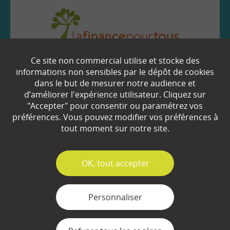
Ce site non commercial utilise et stocke des
EN SAVOIR
+
informations non sensibles par le dépôt de cookies
dans le but de mesurer notre audience et
d’améliorer l'expérience utilisateur. Cliquez sur
Qui sommes-nous ?
"Accepter" pour consentir ou paramétrez vos
préférences. Vous pouvez modifier vos préférences à
Partenaires
tout moment sur notre site.
Espace Presse
✓
OK, tout accepter
Plan du site
Contact
Personnaliser
Mentions légales