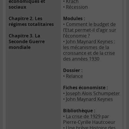
économiques et
•
Krach
sociaux
•
Récession
Chapitre 2. Les
Modules :
régimes totalitaires
•
Comment le budget de
l’Etat permet-il d’agir sur
Chapitre 3. La
l’économie ?
Seconde Guerre
•
John Maynard Keynes :
mondiale
les mécanismes de la
croissance et de la crise
des années 1930
Dossier :
•
Relance
Fiches économiste :
•
Joseph Aloïs Schumpeter
•
John Maynard Keynes
Bibliothèque :
•
La crise de 1929
par
Pierre-Cyrille Hautcoeur
•
Une brève Histoire des