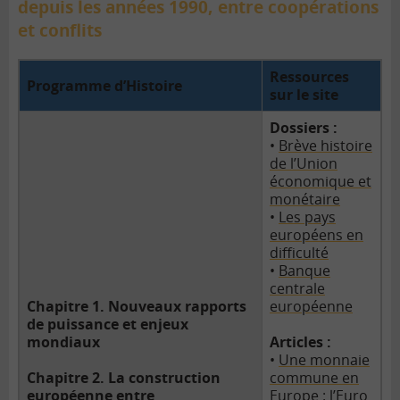
depuis les années 1990, entre coopérations
et conflits
Ressources
Programme d’Histoire
sur le site
Dossiers :
•
Brève histoire
de l’Union
économique et
monétaire
•
Les pays
européens en
difficulté
•
Banque
centrale
Chapitre 1. Nouveaux rapports
européenne
de puissance et enjeux
mondiaux
Articles :
•
Une monnaie
Chapitre 2. La construction
commune en
européenne entre
Europe : l’Euro