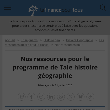
Accéder
Acc
à
à
La finance pour tous est une association d’intérêt général, créée
la
la
pour aider chacun à se sentir plus à l’aise avec les questions
navigation
rec
économiques et financières.
Accueil
>
Enseignants
>
Histoire géo
>
Histoire Géographie
>
Les
ressources du site pour la classe
>
Nos ressources pour le programme de Tale histoire géographie
Nos ressources pour le
programme de Tale histoire
géographie
Mise à jour le 31 juillet 2020
la
finance
facebook
facebook
Linkedin
Whatsapp
Twitter
bluesky
Copier
pour
messenger
le
tous
lien