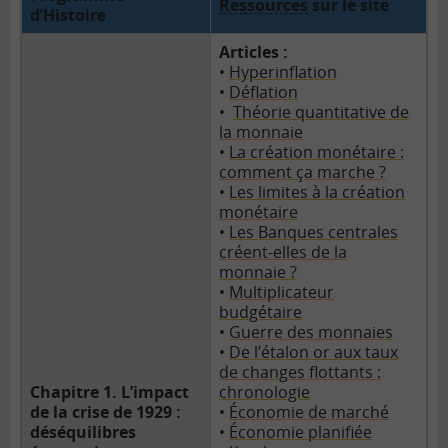
Ressources
sur le site
d’Histoire
Articles :
•
Hyperinflation
•
Déflation
•
Théorie quantitative de
la monnaie
•
La création monétaire :
comment ça marche ?
•
Les limites à la création
monétaire
•
Les Banques centrales
créent-elles de la
monnaie ?
•
Multiplicateur
budgétaire
•
Guerre des monnaies
•
De l’étalon or aux taux
de changes flottants :
Chapitre 1. L’impact
chronologie
de la crise de 1929 :
•
Économie de marché
déséquilibres
•
Économie planifiée