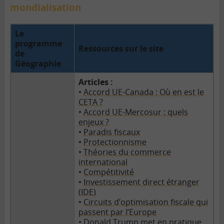
mondialisation
Le
programme
Ressources sur le site
de
Géographie
Articles :
•
Accord UE-Canada : Où en est le
CETA ?
•
Accord UE-Mercosur : quels
enjeux ?
•
Paradis fiscaux
•
Protectionnisme
•
Théories du commerce
international
•
Compétitivité
•
Investissement direct étranger
(IDE)
•
Circuits d’optimisation fiscale qui
passent par l’Europe
•
Donald Trump met en pratique