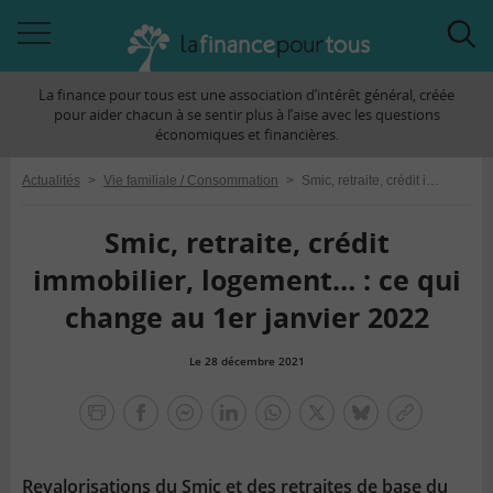
Accéder
Acc
à
à
La finance pour tous est une association d’intérêt général, créée
la
la
pour aider chacun à se sentir plus à l’aise avec les questions
navigation
rec
économiques et financières.
Actualités
>
Vie familiale / Consommation
>
Smic, retraite, crédit immobilier, logement… : ce qui change au 1er janvier 2022
Smic, retraite, crédit
immobilier, logement… : ce qui
change au 1er janvier 2022
Le 28 décembre 2021
la
finance
facebook
facebook
Linkedin
Whatsapp
Twitter
bluesky
Copier
pour
messenger
le
tous
lien
Revalorisations du Smic et des retraites de base du