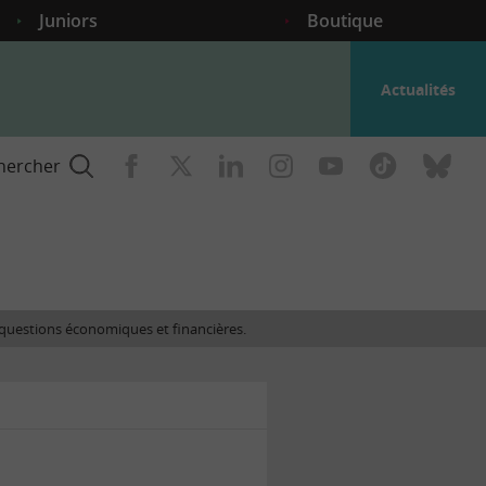
Juniors
Boutique
Actualités
hercher
nce
es questions économiques et financières.
gogique
ent
nce