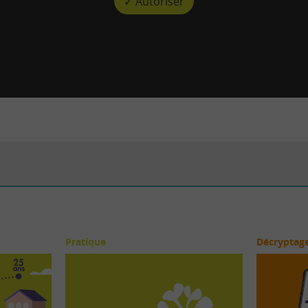
✓ Autoriser
Pratique
Décryptag