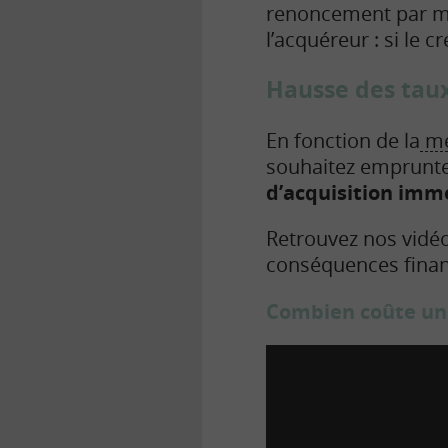
renoncement par me
l’acquéreur : si le c
Hausse des taux 
En fonction de la
me
souhaitez emprunt
d’acquisition imm
Retrouvez nos vidéo
conséquences finan
Combien coûte un 