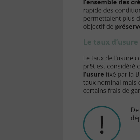
l’ensemble des cré
rapide des conditio
permettaient plus d
objectif de
préserve
Le taux d’usure
Le
taux de l’usure
co
prêt est considéré
l’usure
fixé par la 
taux nominal mais é
certains frais de ga
De 
dép