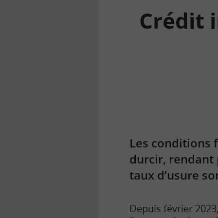
Crédit 
la
finance
pour
tous
Les conditions 
durcir, rendant 
taux d’usure so
Depuis février 2023,