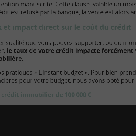
ntion manuscrite. Cette clause, valable un mo
rédit est refusé par la banque, la vente est alors a
et impact direct sur le coût du crédit
nsualité
que vous pouvez supporter, ou du mon
er,
le taux de votre crédit impacte forcément 
obilière
.
s pratiques « L’instant budget ». Pour bien pren
cières pour votre budget, nous avons opté pour
crédit immobilier de 100 000 €