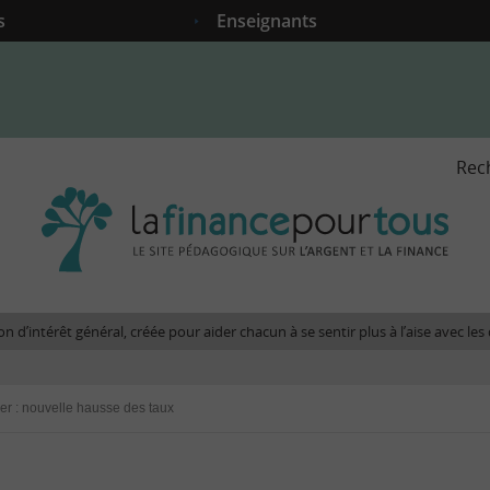
s
Enseignants
Rec
La
fina
pour
tous
-
Le
n d’intérêt général, créée pour aider chacun à se sentir plus à l’aise avec l
site
péda
sur
er : nouvelle hausse des taux
l'arg
et
la
fina