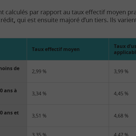
nt calculés par rapport au taux effectif moyen pra
rédit
,
qui est ensuite majoré d’un tiers. Ils varien
Taux d’u
Taux effectif moyen
applicab
 moins de
2,99 %
3,99 %
10 ans à
3,34 %
4,45 %
20 ans et
3,51 %
4,68 %
3,35 %
4,47 %