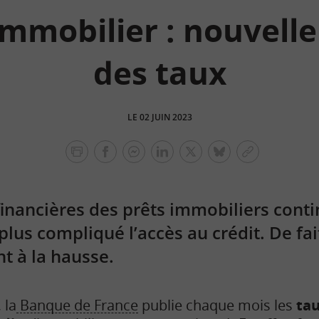
immobilier : nouvell
des taux
LE 02 JUIN 2023
facebook
facebook
Linkedin
Twitter
bluesky
Copier
messenger
le
lien
financières des prêts immobiliers cont
plus compliqué l’accès au crédit. De fa
nt à la hausse.
 la
Banque de France
publie chaque mois les
tau