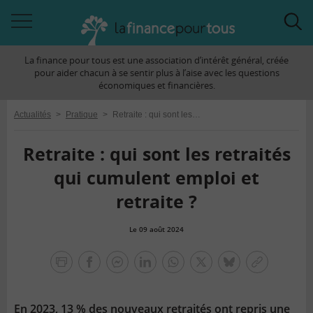
Accéder
Acc
à
à
La finance pour tous est une association d’intérêt général, créée
la
la
pour aider chacun à se sentir plus à l’aise avec les questions
navigation
rec
économiques et financières.
Actualités
>
Pratique
>
Retraite : qui sont les retraités qui cumulent emploi et retraite ?
Retraite : qui sont les retraités
qui cumulent emploi et
retraite ?
Le 09 août 2024
la
finance
facebook
facebook
Linkedin
Whatsapp
Twitter
bluesky
Copier
pour
messenger
le
tous
lien
En 2023, 13 % des nouveaux retraités ont repris une