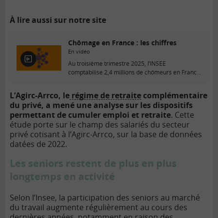
À lire aussi sur notre site
Chômage en France : les chiffres
En vidéo
E
Au troisième trimestre 2025, l’INSEE
n
comptabilise 2,4 millions de chômeurs en France
v
(hors Mayotte), alors...
i
L’Agirc-Arrco, le
régime de retraite
complémentaire
d
du privé, a mené une analyse sur les dispositifs
é
o
permettant de cumuler emploi et retraite
. Cette
étude porte sur le champ des salariés du secteur
privé cotisant à l’Agirc-Arrco, sur la base de données
datées de 2022.
Les seniors restent de plus en plus
longtemps en activité
Selon l’Insee, la participation des seniors au marché
du travail augmente régulièrement au cours des
dernières années, notamment en raison des