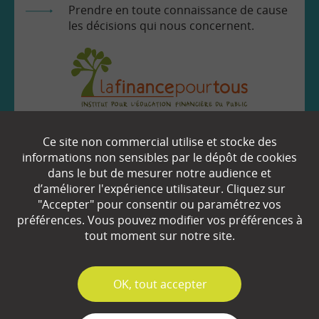
Prendre en toute connaissance de cause
les décisions qui nous concernent.
EN SAVOIR
+
Ce site non commercial utilise et stocke des
informations non sensibles par le dépôt de cookies
dans le but de mesurer notre audience et
Qui sommes-nous ?
d’améliorer l'expérience utilisateur. Cliquez sur
"Accepter" pour consentir ou paramétrez vos
Partenaires
préférences. Vous pouvez modifier vos préférences à
tout moment sur notre site.
Espace Presse
Plan du site
✓
OK, tout accepter
Contact