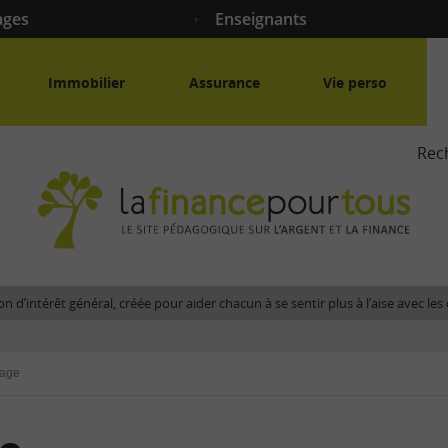
ages
Enseignants
Immobilier
Assurance
Vie perso
Rec
La
fina
pour
tous
-
Le
n d’intérêt général, créée pour aider chacun à se sentir plus à l’aise avec l
site
péda
sur
age
l'arg
et
la
fina