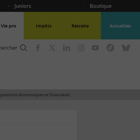
Juniors
Boutique
Vie pro
Impôts
Retraite
Actualités
hercher
nce
es questions économiques et financières.
gogique
ent
nce