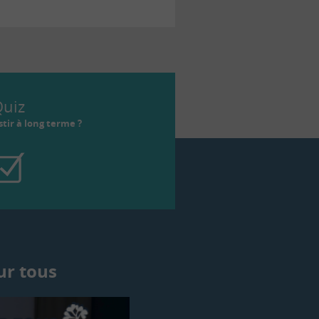
uiz
tir à long terme ?
ur tous