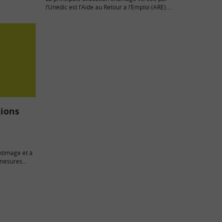
ndemnisation
l’Unédic est l’Aide au Retour à l’Emploi (ARE).
Elle garantit un revenu…
tions
 chômage et à
s mesures