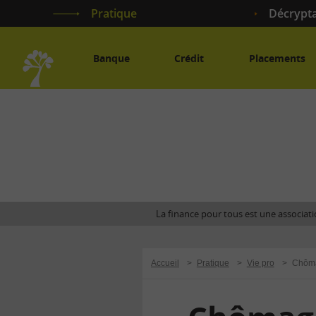
Pratique
Décrypt
Banque
Crédit
Placements
Accueil
La finance pour tous est une associatio
Accueil
>
Pratique
>
Vie pro
>
Chôm