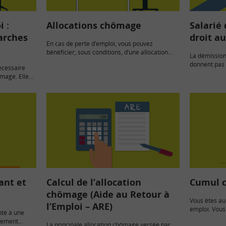
 :
Allocations chômage
Salarié
arches
droit a
En cas de perte d’emploi, vous pouvez
bénéficier, sous conditions, d’une allocation
La démission
chômage d’Aide au Retour à l’Emploi…
donnent pas 
nécessaire
sauf situatio
ômage. Elle
ant et
Calcul de l’allocation
Cumul 
chômage (Aide au Retour à
Vous êtes au
l’Emploi – ARE)
emploi. Vous
nté à une
l’allocation
ssement
La principale allocation chômage versée par