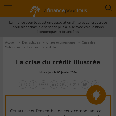
Accéder
Acc
à
à
La finance pour tous est une association d’intérêt général, créée
la
la
pour aider chacun à se sentir plus à l’aise avec les questions
navigation
rec
économiques et financières.
Accueil
>
Décryptages
>
Crises économiques
>
Crise des
Subprimes
>
La crise du crédit illustrée
La crise du crédit illustrée
Mise à jour le 05 janvier 2024
la
finance
facebook
facebook
Linkedin
Whatsapp
Twitter
bluesky
Copier
pour
messenger
le
tous
lien
Cet article et l’ensemble de ceux composant ce