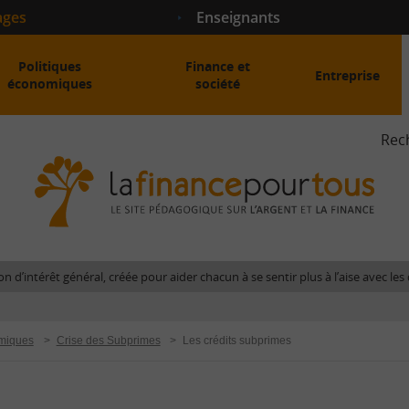
ages
Enseignants
Politiques
Finance et
Entreprise
économiques
société
Rec
La
fina
pour
tous
-
Le
n d’intérêt général, créée pour aider chacun à se sentir plus à l’aise avec l
site
péda
sur
miques
>
Crise des Subprimes
>
Les crédits subprimes
l'arg
et
la
fina