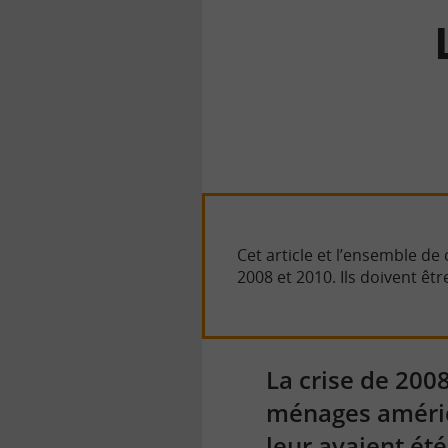
la
finance
pour
tous
Cet article et l’ensemble d
2008 et 2010. Ils doivent êt
La crise de 2008
ménages américa
leur avaient ét