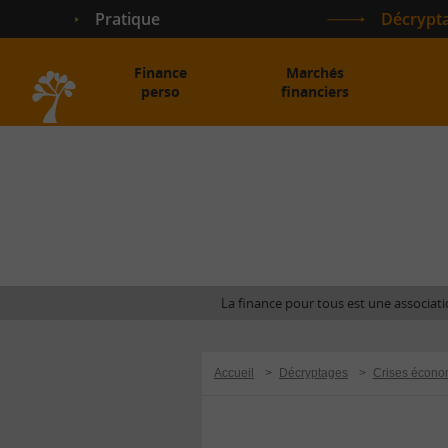
Pratique
Décrypt
Finance
Marchés
perso
financiers
Accueil
La finance pour tous est une associatio
Accueil
>
Décryptages
>
Crises écono