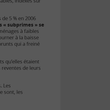
iables, indexés sur
s de 5 % en 2006
s « subprimes » se
ménages à faibles
tourner à la baisse
runts qui a freiné
ts qu’elles étaient
 reventes de leurs
. Les
e sont, les