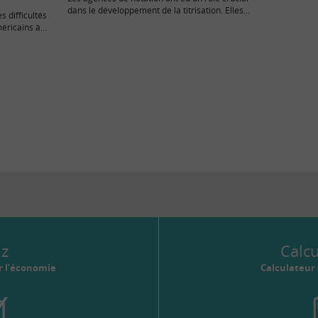
dans le développement de la titrisation. Elles
s difficultés
notent les…
éricains à
iz
Calc
r l’économie
Calculateur 