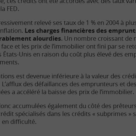
e, ces crédits ont été accordés avec des taux var
la FED.
gressivement relevé ses taux de 1 % en 2004 à plu
inflation.
Les charges financières des emprunt
érablement alourdies
. Un nombre croissant de 
face et les prix de l’immobilier ont fini par se re
 États-Unis en raison du coût plus élevé des emp
ements.
tions est devenue inférieure à la valeur des crédi
 L’afflux des défaillances des emprunteurs et des
s a accéléré la baisse des prix de l’immobilier.
 donc accumulées également du côté des prêteurs
édit spécialisés dans les crédits « subprimes » s
en difficulté.