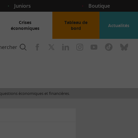
Juniors
Boutique
Crises
Tableau de
Actualités
économiques
bord
hercher
nce
es questions économiques et financières.
gogique
ent
nce