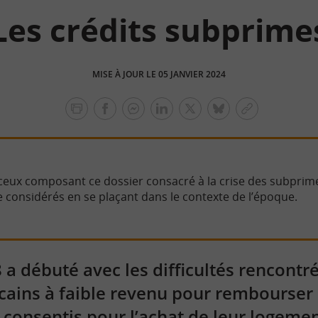
Les crédits subprime
MISE À JOUR LE 05 JANVIER 2024
facebook
facebook
Linkedin
Twitter
bluesky
Copier
messenger
le
lien
e ceux composant ce dossier consacré à la crise des subprim
re considérés en se plaçant dans le contexte de l’époque.
 a débuté avec les difficultés rencontré
ins à faible revenu pour rembourser l
é consentis pour l’achat de leur logemen