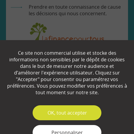
Prendre en toute connaissance de cause
les décisions qui nous concernent.
Ce site non commercial utilise et stocke des
EN SAVOIR
+
informations non sensibles par le dépôt de cookies
dans le but de mesurer notre audience et
d’améliorer l'expérience utilisateur. Cliquez sur
Qui sommes-nous ?
"Accepter" pour consentir ou paramétrez vos
préférences. Vous pouvez modifier vos préférences à
Partenaires
tout moment sur notre site.
Espace Presse
✓
OK, tout accepter
Plan du site
Contact
Personnaliser