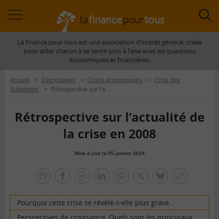
Accéder
Acc
à
à
La finance pour tous est une association d’intérêt général, créée
la
la
pour aider chacun à se sentir plus à l’aise avec les questions
navigation
rec
économiques et financières.
Accueil
>
Décryptages
>
Crises économiques
>
Crise des
Subprimes
>
Rétrospective sur l’actualité de la crise en 2008
Rétrospective sur l’actualité de
la crise en 2008
Mise à jour le 05 janvier 2024
la
finance
facebook
facebook
Linkedin
Whatsapp
Twitter
bluesky
Copier
pour
messenger
le
tous
lien
Pourquoi cette crise se révèle-t-elle plus grave...
Perspectives de croissance. Quels sont les principaux