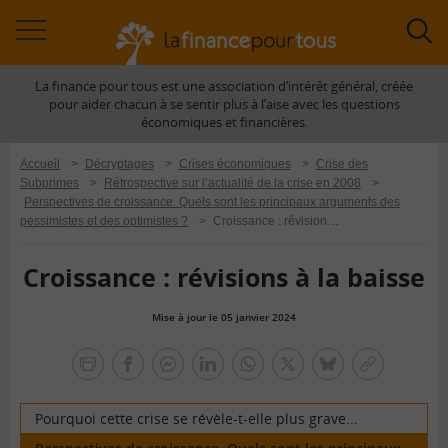
Accéder
Acc
à
à
La finance pour tous est une association d’intérêt général, créée
la
la
pour aider chacun à se sentir plus à l’aise avec les questions
navigation
rec
économiques et financières.
Accueil
>
Décryptages
>
Crises économiques
>
Crise des
Subprimes
>
Rétrospective sur l’actualité de la crise en 2008
>
Perspectives de croissance. Quels sont les principaux arguments des
pessimistes et des optimistes ?
>
Croissance : révisions à la baisse
Croissance : révisions à la baisse
Mise à jour le 05 janvier 2024
la
finance
facebook
facebook
Linkedin
Whatsapp
Twitter
bluesky
Copier
pour
messenger
le
tous
lien
Pourquoi cette crise se révèle-t-elle plus grave...