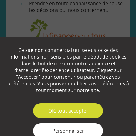
Prendre en toute connaissance de cause
les décisions qui nous concernent.
Ce site non commercial utilise et stocke des
EN SAVOIR
+
informations non sensibles par le dépôt de cookies
dans le but de mesurer notre audience et
d’améliorer l'expérience utilisateur. Cliquez sur
Qui sommes-nous ?
"Accepter" pour consentir ou paramétrez vos
préférences. Vous pouvez modifier vos préférences à
Partenaires
tout moment sur notre site.
Espace Presse
✓
OK, tout accepter
Plan du site
Contact
Personnaliser