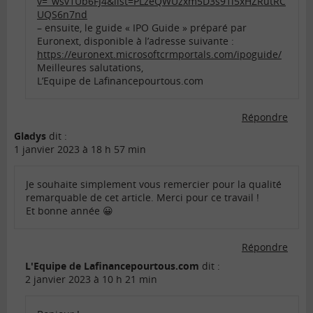
v=_wsv1Ub6FJ4&list=PLzeQWUzxm5D3s91l5xHZRutRC
UQS6n7nd
– ensuite, le guide « IPO Guide » préparé par
Euronext, disponible à l’adresse suivante :
https://euronext.microsoftcrmportals.com/ipoguide/
Meilleures salutations,
L’Equipe de Lafinancepourtous.com
Répondre
Gladys
dit :
1 janvier 2023 à 18 h 57 min
Je souhaite simplement vous remercier pour la qualité
remarquable de cet article. Merci pour ce travail !
Et bonne année 😀
Répondre
L'Equipe de Lafinancepourtous.com
dit :
2 janvier 2023 à 10 h 21 min