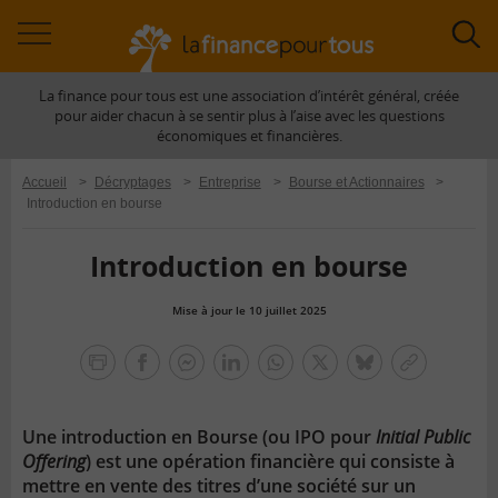
Accéder
Acc
à
à
La finance pour tous est une association d’intérêt général, créée
la
la
pour aider chacun à se sentir plus à l’aise avec les questions
navigation
rec
économiques et financières.
Accueil
>
Décryptages
>
Entreprise
>
Bourse et Actionnaires
>
Introduction en bourse
Introduction en bourse
Mise à jour le 10 juillet 2025
la
finance
facebook
facebook
Linkedin
Whatsapp
Twitter
bluesky
Copier
pour
messenger
le
tous
lien
Une introduction en Bourse (ou IPO pour
Initial Public
Offering
) est une opération financière qui consiste à
mettre en vente des titres d’une société sur un