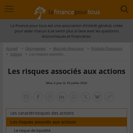
Accéder
Acc
à
à
La finance pour tous est une association d’intérêt général, créée
la
la
pour aider chacun à se sentir plus à l’aise avec les questions
navigation
rec
économiques et financières.
Accueil
>
Décryptages
>
Marchés financiers
>
Produits Financiers
>
Actions
>
Les risques associés aux actions
Les risques associés aux actions
Mise à jour le 10 juillet 2025
la
finance
facebook
facebook
Linkedin
Whatsapp
Twitter
bluesky
Copier
pour
messenger
le
tous
lien
Les caractéristiques des actions
Les risques associés aux actions
Le risque de liquidité