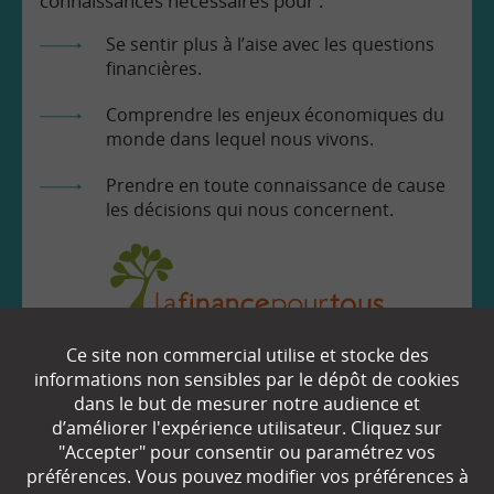
connaissances nécessaires pour :
Se sentir plus à l’aise avec les questions
financières.
Comprendre les enjeux économiques du
monde dans lequel nous vivons.
Prendre en toute connaissance de cause
les décisions qui nous concernent.
Ce site non commercial utilise et stocke des
EN SAVOIR
+
informations non sensibles par le dépôt de cookies
dans le but de mesurer notre audience et
d’améliorer l'expérience utilisateur. Cliquez sur
"Accepter" pour consentir ou paramétrez vos
Qui sommes-nous ?
préférences. Vous pouvez modifier vos préférences à