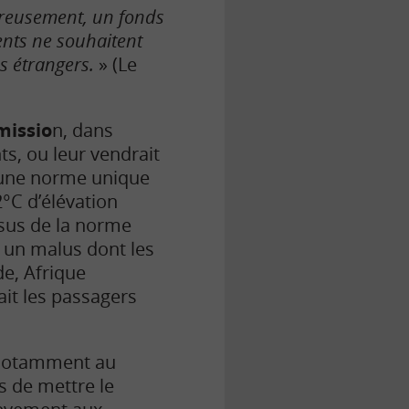
eusement, un fonds
ents ne souhaitent
s étrangers.
» (Le
missio
n, dans
ts, ou leur vendrait
d’une norme unique
°C d’élévation
ssus de la norme
t un malus dont les
de, Afrique
t les passagers
 notamment au
s de mettre le