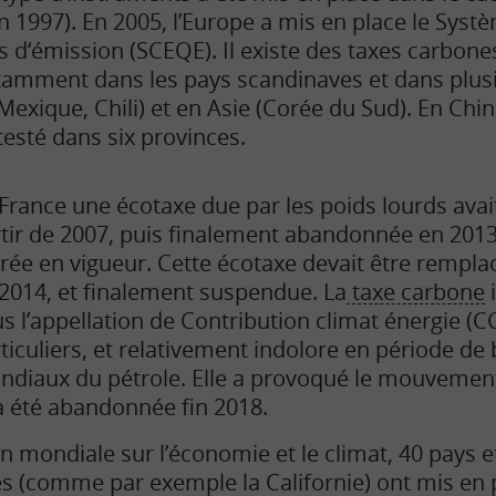
n 1997). En 2005, l’Europe a mis en place le Sy
 d‘émission (SCEQE). Il existe des taxes carbone
amment dans les pays scandinaves et dans plus
Mexique, Chili) et en Asie (Corée du Sud). En Ch
 testé dans six provinces.
France une écotaxe due par les poids lourds avai
tir de 2007, puis finalement abandonnée en 20
rée en vigueur. Cette écotaxe devait être rempla
2014, et finalement suspendue. La
taxe carbone
i
s l’appellation de Contribution climat énergie (CC
ticuliers, et relativement indolore en période de
diaux du pétrole. Elle a provoqué le mouvement 
a été abandonnée fin 2018.
 mondiale sur l’économie et le climat, 40 pays et
es (comme par exemple la Californie) ont mis en 