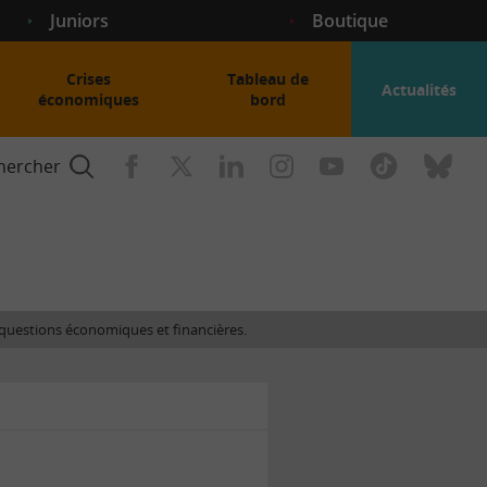
Juniors
Boutique
Crises
Tableau de
Actualités
économiques
bord
hercher
nce
es questions économiques et financières.
gogique
ent
nce