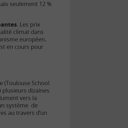
mais seulement 12 %
bantes
. Les prix
nalité climat dans
canisme européen.
est en cours pour
ole (Toulouse School
 plusieurs dizaines
lument vers la
, un système de
res au travers d’un