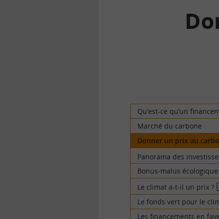
Do
la
finance
pour
tous
Qu’est-ce qu’un finance
Marché du carbone
Donner un prix au carb
Panorama des investisse
Bonus-malus écologique (
Le climat a-t-il un prix ?
E
v
Le fonds vert pour le cli
Les financements en fav