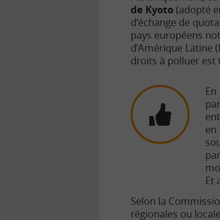
de Kyoto
(adopté e
d‘échange de quotas
pays européens not
d’Amérique Latine (
droits à polluer est
En 
par
ent
en 
sou
par
mon
Et 
Selon la Commission
régionales ou local