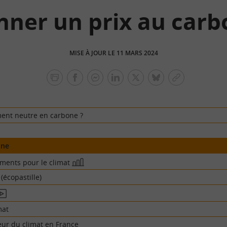
nner un prix au carb
MISE À JOUR LE 11 MARS 2024
facebook
facebook
Linkedin
Twitter
bluesky
Copier
messenger
le
lien
ment neutre en carbone ?
one
ments pour le climat
En
image
écopastille)
n
idéo
mat
eur du climat en France