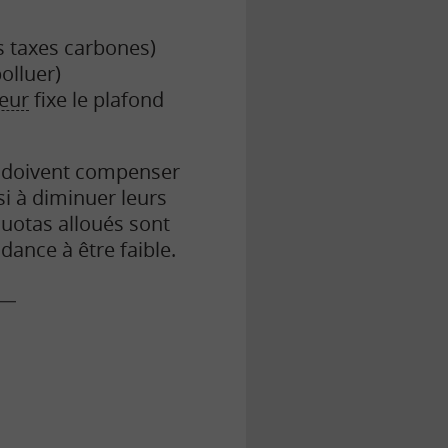
s taxes carbones)
olluer)
eur
fixe le plafond
ui doivent compenser
si à diminuer leurs
quotas alloués sont
dance à être faible.