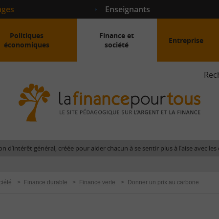
ages
Enseignants
Politiques
Finance et
Entreprise
économiques
société
Rec
La
fina
pour
tous
-
Le
n d’intérêt général, créée pour aider chacun à se sentir plus à l’aise avec l
site
péda
sur
ciété
>
Finance durable
>
Finance verte
>
Donner un prix au carbone
l'arg
et
la
fina