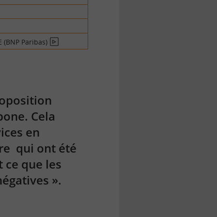
RE (BNP Paribas)
En
vidéo
roposition
bone. Cela
vices en
re qui ont été
 ce que les
égatives ».