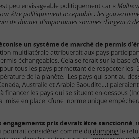
e est peu envisageable politiquement car «
Malheur
e pour être politiquement acceptable : les gouvernem
train de donner d’importantes sommes d’argent à de
réconise un système de marché de permis d’é
ion multilatérale attribuerait aux pays participan
ermis échangeables. Cela se ferait sur la base 
 pour tous les pays permettant de respecter les 2
érature de la planète. Les pays qui sont au-de
 Canada, Australie et Arabie Saoudite…) paieraien
 à financer les pays qui se situent en-dessous (In
a mise en place d’une norme unique empêcherai
s engagements pris devrait être sanctionné
,
ui pourrait considérer comme du
dumping
le refu