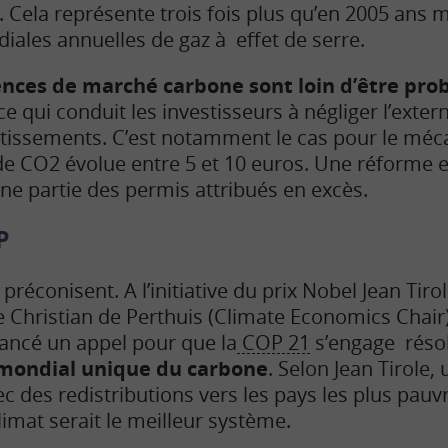
Cela représente trois fois plus qu’en 2005 ans 
ales annuelles de gaz à effet de serre.
ences de marché carbone sont loin d’être pro
 ce qui conduit les investisseurs à négliger l’exter
estissements. C’est notamment le cas pour le mé
 de CO2 évolue entre 5 et 10 euros. Une réforme 
ne partie des permis attribués en excès.
P
réconisent. A l’initiative du prix Nobel Jean Tir
 Christian de Perthuis (Climate Economics Chair)
ancé un appel pour que la
COP 21
s’engage réso
x mondial unique du carbone
. Selon Jean Tirole
c des redistributions vers les pays les plus pauv
limat serait le meilleur système.