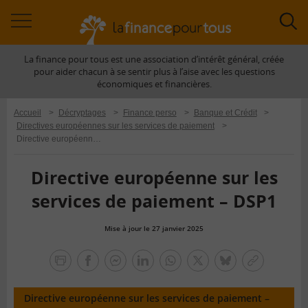
Accéder
Acc
à
à
La finance pour tous est une association d’intérêt général, créée
la
la
pour aider chacun à se sentir plus à l’aise avec les questions
navigation
rec
économiques et financières.
Accueil
>
Décryptages
>
Finance perso
>
Banque et Crédit
>
Directives européennes sur les services de paiement
>
Directive européenne sur les services de paiement – DSP1
Directive européenne sur les
services de paiement – DSP1
Mise à jour le 27 janvier 2025
la
finance
facebook
facebook
Linkedin
Whatsapp
Twitter
bluesky
Copier
pour
messenger
le
tous
lien
Directive européenne sur les services de paiement –