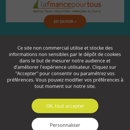
EN SAVOIR
+
Qui sommes-nous ?
Ce site non commercial utilise et stocke des
informations non sensibles par le dépôt de cookies
Partenaires
dans le but de mesurer notre audience et
d’améliorer l'expérience utilisateur. Cliquez sur
Espace Presse
"Accepter" pour consentir ou paramétrez vos
préférences. Vous pouvez modifier vos préférences à
Plan du site
tout moment sur notre site.
Contact
Mentions légales
✓
OK, tout accepter
Gestion des cookies
Personnaliser