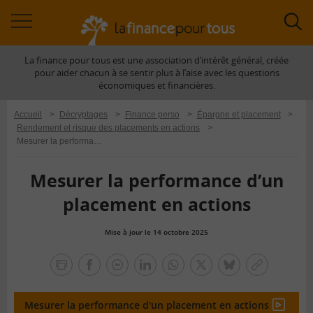
Accéder
Acc
à
à
La finance pour tous est une association d’intérêt général, créée
la
la
pour aider chacun à se sentir plus à l’aise avec les questions
navigation
rec
économiques et financières.
Accueil
>
Décryptages
>
Finance perso
>
Épargne et placement
>
Rendement et risque des placements en actions
>
Mesurer la performance d’un placement en actions
Mesurer la performance d’un
placement en actions
Mise à jour le 14 octobre 2025
la
finance
facebook
facebook
Linkedin
Whatsapp
Twitter
bluesky
Copier
pour
messenger
le
tous
lien
Mesurer la performance d'un placement en actions
En