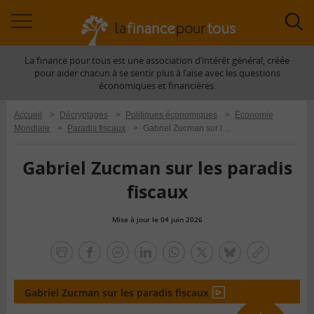
Accéder
Acc
à
à
La finance pour tous est une association d’intérêt général, créée
la
la
pour aider chacun à se sentir plus à l’aise avec les questions
navigation
rec
économiques et financières.
Accueil
>
Décryptages
>
Politiques économiques
>
Économie
Mondiale
>
Paradis fiscaux
>
Gabriel Zucman sur les paradis fiscaux
Gabriel Zucman sur les paradis
fiscaux
Mise à jour le 04 juin 2026
la
finance
facebook
facebook
Linkedin
Whatsapp
Twitter
bluesky
Copier
pour
messenger
le
tous
lien
Gabriel Zucman sur les paradis fiscaux
En
vidéo