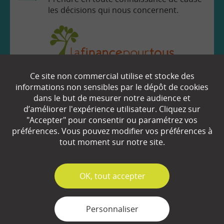
les décisions qui nous concernent.
Ce site non commercial utilise et stocke des
EN SAVOIR
+
informations non sensibles par le dépôt de cookies
dans le but de mesurer notre audience et
d’améliorer l'expérience utilisateur. Cliquez sur
Qui sommes-nous ?
"Accepter" pour consentir ou paramétrez vos
préférences. Vous pouvez modifier vos préférences à
Partenaires
tout moment sur notre site.
Espace Presse
✓
OK, tout accepter
Plan du site
Contact
Personnaliser
Mentions légales