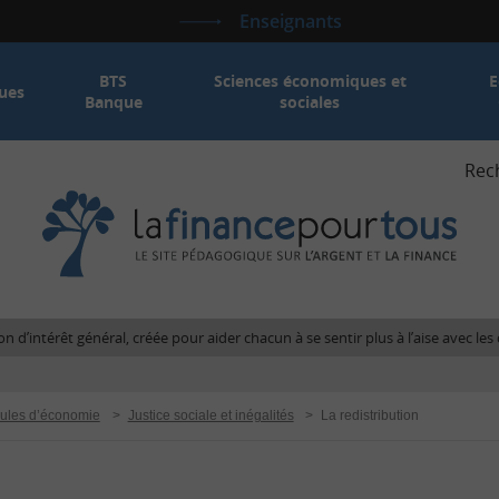
Enseignants
BTS
Sciences économiques et
E
ues
Banque
sociales
Rec
La
fina
pour
tous
-
Le
n d’intérêt général, créée pour aider chacun à se sentir plus à l’aise avec l
site
péda
sur
ules d’économie
>
Justice sociale et inégalités
>
La redistribution
l'arg
et
la
fina