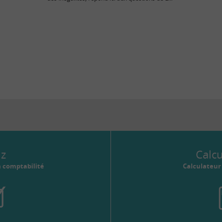
finance pour tous.
iz
Calc
a comptabilité
Calculateu