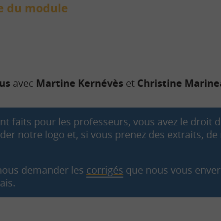
ve du module
ous
avec
Martine Kernévès
et
Christine Marin
 faits pour les professeurs, vous avez le droit de
der notre logo et, si vous prenez des extraits, d
 nous demander les
corrigés
que nous vous enver
ais.