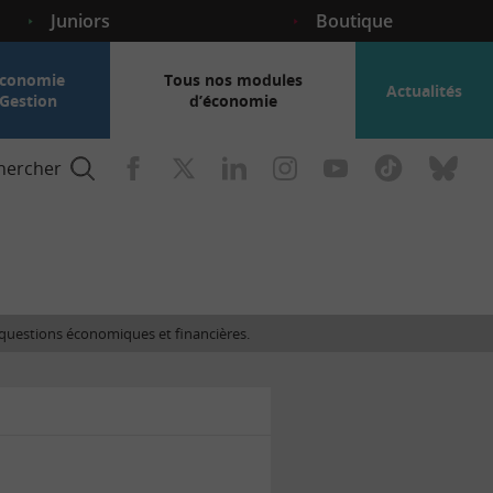
Juniors
Boutique
conomie
Tous nos modules
Actualités
Gestion
d’économie
hercher
nce
es questions économiques et financières.
gogique
ent
nce