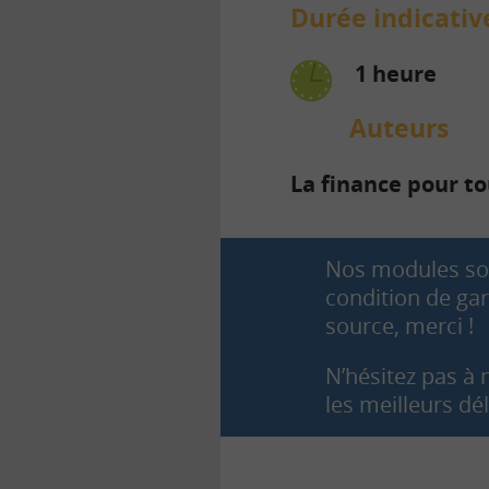
Durée indicati
1 heure
Auteurs
La finance pour t
Nos modules sont
condition de gar
source, merci !
N’hésitez pas à
les meilleurs dél