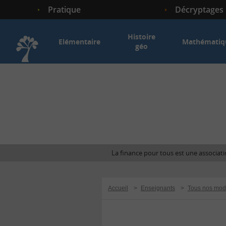
Pratique
Décryptages
Histoire
Elémentaire
Mathématiq
géo
Accueil
La finance pour tous est une associatio
Accueil
>
Enseignants
>
Tous nos mod