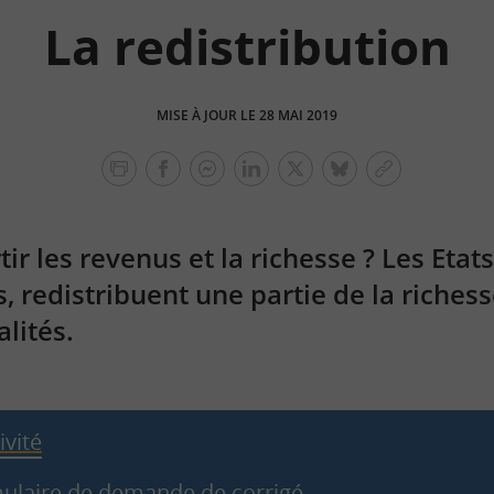
La redistribution
MISE À JOUR LE 28 MAI 2019
facebook
facebook
Linkedin
Twitter
bluesky
Copier
messenger
le
lien
 les revenus et la richesse ? Les Etats
, redistribuent une partie de la richess
alités.
ivité
ulaire de demande de corrigé