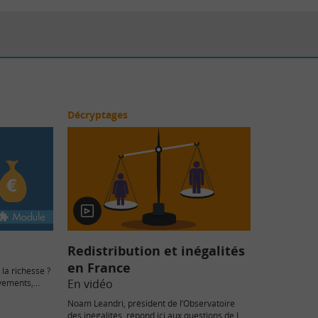
Décryptages
En
vidéo
Redistribution et inégalités
en France
la richesse ?
En vidéo
èvements,
Noam Leandri, président de l’Observatoire
des inégalités, répond ici aux questions de La