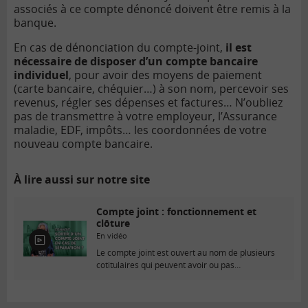
associés à ce compte dénoncé doivent être remis à la
banque.
En cas de dénonciation du compte-joint,
il est
nécessaire de disposer d’un compte bancaire
individuel
, pour avoir des moyens de paiement
(carte bancaire, chéquier…) à son nom, percevoir ses
revenus, régler ses dépenses et factures… N’oubliez
pas de transmettre à votre employeur, l’Assurance
maladie, EDF, impôts… les coordonnées de votre
nouveau compte bancaire.
À lire aussi sur notre site
Compte joint : fonctionnement et
clôture
En vidéo
E
Le compte joint est ouvert au nom de plusieurs
n
cotitulaires qui peuvent avoir ou pas…
v
i
d
é