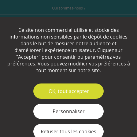
Qui sommes-nous ?
Partenaires
Ce site non commercial utilise et stocke des
Espace Presse
informations non sensibles par le dépôt de cookies
dans le but de mesurer notre audience et
Plan du site
d’améliorer l'expérience utilisateur. Cliquez sur
"Accepter" pour consentir ou paramétrez vos
Contact
préférences. Vous pouvez modifier vos préférences à
tout moment sur notre site.
Mentions légales
Gestion des cookies
✓
OK, tout accepter
Personnaliser
Refuser tous les cookies