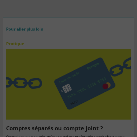
o
Pour aller plus loin
Pratique
Comptes séparés ou compte joint ?
Quand on vit en couple, qu’est ce qui est préférable : avoir chacun son