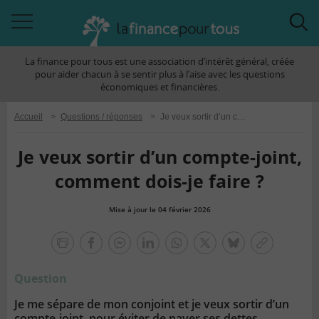
Accéder
Acc
à
à
La finance pour tous est une association d’intérêt général, créée
la
la
pour aider chacun à se sentir plus à l’aise avec les questions
navigation
rec
économiques et financières.
Accueil
>
Questions / réponses
>
Je veux sortir d’un compte-joint, comment dois-je faire ?
Je veux sortir d’un compte-joint,
comment dois-je faire ?
Mise à jour le 04 février 2026
la
finance
facebook
facebook
Linkedin
Whatsapp
Twitter
bluesky
Copier
pour
messenger
le
tous
Question
lien
Je me sépare de mon conjoint et je veux sortir d’un
compte-joint, pour éviter de payer ses dettes.