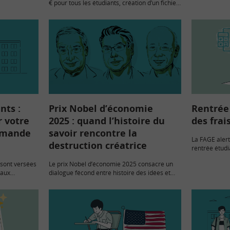
€ pour tous les étudiants, création d’un fichier
2026.
rogramme. Tu
national des IBAN douteux, nouveau régime
collectif de complémentaire santé pour les…
nts :
Prix Nobel d’économie
Rentrée 
 votre
2025 : quand l’histoire du
des frai
emande
savoir rencontre la
La FAGE alert
destruction créatrice
rentrée étudi
hausse de plu
 sont versées
Le prix Nobel d’économie 2025 consacre un
Et les monta
 aux
dialogue fécond entre histoire des idées et
miliale…
théorie de la croissance. Le comité a distingué
essaires pour
Joel Mokyr, pour une moitié du prix, et…
diant (DES),