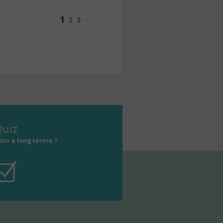
1
2
3
>
uiz
tir à long terme ?