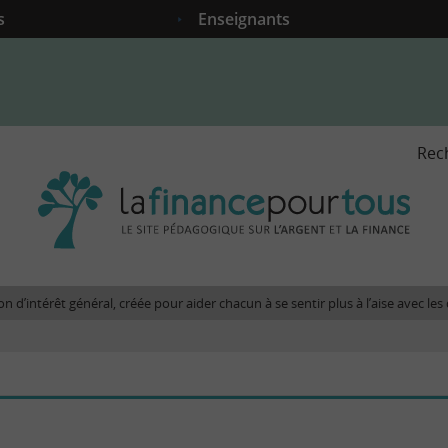
s
Enseignants
Rec
La
fina
pour
tous
-
Le
n d’intérêt général, créée pour aider chacun à se sentir plus à l’aise avec l
site
péda
sur
l'arg
et
la
fina