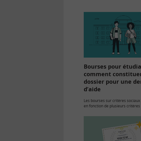
abordées les notions clés du p
pourras les parcourir selon…
Bourses pour étudia
comment constituer
dossier pour une d
d’aide
Les bourses sur critères sociaux
en fonction de plusieurs critères
étudiants : revenus, situation fa
Retrouvez tous les éléments néc
déposer votre Dossier Social Etu
indispensable…