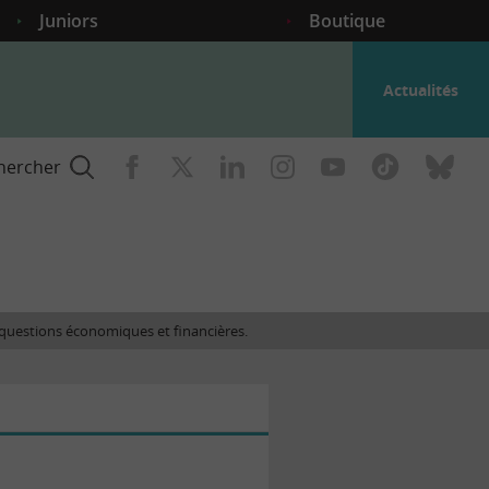
Juniors
Boutique
Actualités
hercher
nce
es questions économiques et financières.
gogique
ent
nce