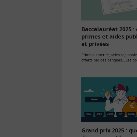
Baccalauréat 2025 :
primes et aides pub
et privées
Prime au mérite, aides régional
offerts par des banques… Les bo
ayant réussi leur Baccalauréat 
mention « très bien » peuvent bé
plusieurs coups de pouce.
Grand prix 2025 : qu