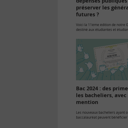
dépenses publiques
préserver les génér
futures ?
Voici la 11ème édition de notre 
destiné aux étudiantes et étudian
récompense les meilleures prod
pédagogiques sur un thème éc
financier ! Pour 2025, le thème c
Bac 2024 : des prim
les bacheliers, avec
mention
Les nouveaux bacheliers ayant o
baccalauréat peuvent bénéficier
financières, publiques, sous cond
ressources, ou promotionnelles d