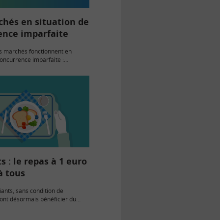
chés en situation de
ence imparfaite
es marchés fonctionnent en
concurrence imparfaite :
reprises disposent d’un pouvoir
r permettant d’influencer les
uations posent des questions :
t…
s : le repas à 1 euro
à tous
iants, sans condition de
ont désormais bénéficier du
 repas à 1 euro dans les
iversitaires, à partir du 4 mai