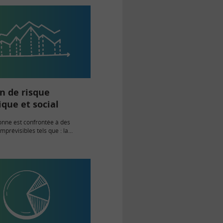
n de risque
que et social
nne est confrontée à des
prévisibles tels que : la
ccidents, la perte d’emploi, le
t…. Ce sont des risques sociaux ;
pact sur…