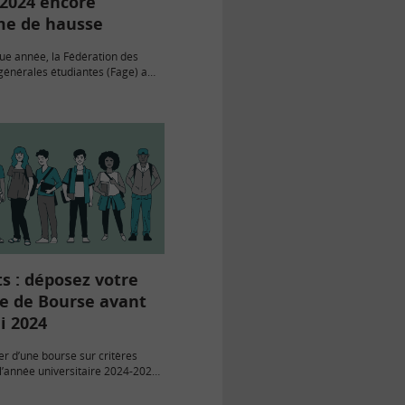
 2024 encore
e de hausse
 année, la Fédération des
générales étudiantes (Fage) a
dicateur du coût de la rentrée
iants. Et comme depuis plusieurs
-ci est une…
s : déposez votre
 de Bourse avant
i 2024
er d’une bourse sur critères
l’année universitaire 2024-2025,
r un Dossier Social Étudiant avant
chain.