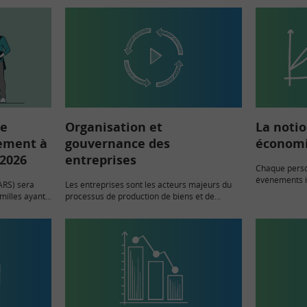
ée
Organisation et
La notio
sement à
gouvernance des
économi
 2026
entreprises
Chaque perso
événements im
(ARS) sera
Les entreprises sont les acteurs majeurs du
maladie, les a
milles ayant
processus de production de biens et de
vieillissemen
sés, et
services. Derrière cette fonction économique
ils ont un im
 ou dès…
se cache une réalité organisationnelle
complexe : une gouvernance singulière, un
circuit…