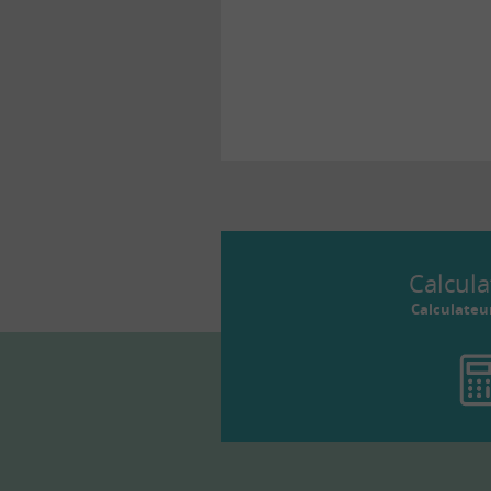
banques.
Calcula
Calculateu