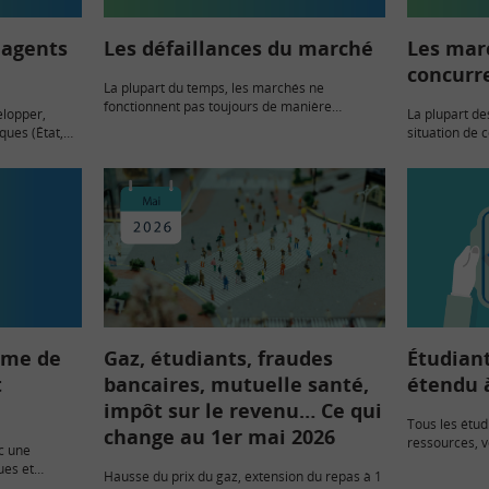
 agents
Les défaillances du marché
Les mar
concurr
La plupart du temps, les marchés ne
fonctionnent pas toujours de manière
elopper,
La plupart d
optimale. On parle alors de défaillances du
ues (État,
situation de 
marché, c’est-à-dire de situations où le
isposer de
certaines ent
marché ne parvient pas à…
 ne disposent
de marché leu
r réaliser
prix. Ces sit
comment naî
mme de
Gaz, étudiants, fraudes
Étudiant
t
bancaires, mutuelle santé,
étendu 
impôt sur le revenu… Ce qui
Tous les étud
change au 1er mai 2026
ressources, v
c une
dispositif de
ues et
Hausse du prix du gaz, extension du repas à 1
restaurants un
que sont