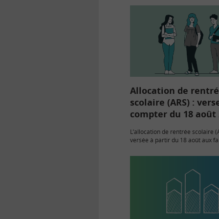
Allocation de rentr
scolaire (ARS) : ver
compter du 18 août
L’allocation de rentrée scolaire 
versée à partir du 18 août aux fa
des enfants de 6 à 18 ans scolari
disposant de revenus modestes,