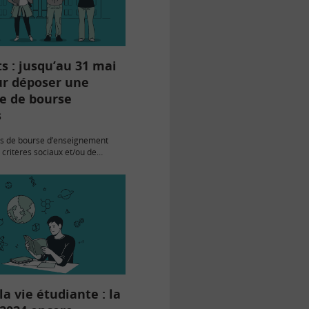
s : jusqu’au 31 mai
ur déposer une
 de bourse
s
 de bourse d’enseignement
 critères sociaux et/ou de
ésidence universitaire pour
rsitaire 2025/2026 doivent être
e le 13 mars et le 31 mai…
la vie étudiante : la