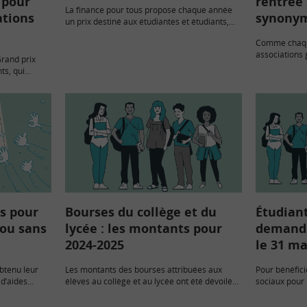
 pour
rentrée
La finance pour tous propose chaque année
ations
synonym
un prix destiné aux étudiantes et étudiants,
qui récompense les meilleures productions
Comme chaque
sur un thème économique ou financier. Pour
associations 
cette 11ème édition, la…
Grand prix
publié son in
ts, qui
pour les étud
uctions
années, celui
onomique ou
hoisi…
es pour
Bourses du collège et du
Étudiant
 ou sans
lycée : les montants pour
demande
2024-2025
le 31 ma
btenu leur
Les montants des bourses attribuées aux
Pour bénéfici
 d’aides
élèves au collège et au lycée ont été dévoilées
sociaux pour 
itions de
pour l’année scolaire 2024 -2025. Ces aides
il faut rempli
e la part des
sont soumises à condition de ressources.
le 31 mai pro