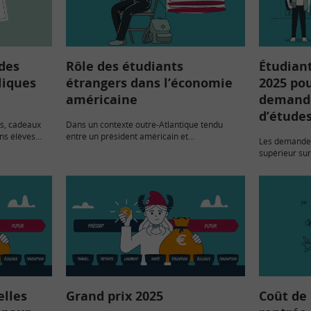
 des
Rôle des étudiants
Étudiant
liques
étrangers dans l’économie
2025 po
américaine
demande
d’étude
es, cadeaux
Dans un contexte outre-Atlantique tendu
ns élèves
entre un président américain et
Les demandes
avec une
l’enseignement supérieur, il est important de
supérieur sur
néficier de
rappeler le rôle des étudiants étrangers dans
logement en r
l’économie. La plus ancienne université
l’année unive
américaine, Harvard…
déposées entr
elles
Grand prix 2025
Coût de 