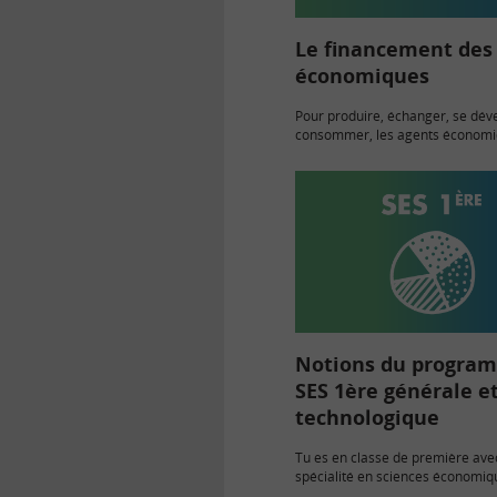
Le financement des
économiques
Pour produire, échanger, se dév
consommer, les agents économiq
entreprises, ménages) doivent d
ressources financières. Or, tous
pas des sommes nécessaires pou
leurs projets. Comment…
Notions du progra
SES 1ère générale e
technologique
Tu es en classe de première ave
spécialité en sciences économiq
sociales (SES). Dans cette rubri