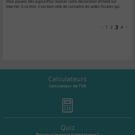
Vous pouvez dès aujourd’hui réaliser votre déclaration d’impôt sur
Internet. A ce titre, il est bien utile de connaître les aides fiscales qui
s’appliquent à l’emploi d’un salarié à domicile.
3
<
1
2
4
>
Calculateurs
Calculateur de TVA
Quiz
Pourquoi investir à long terme ?