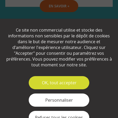
EN SAVOIR
+
Qui sommes-nous ?
Ce site non commercial utilise et stocke des
informations non sensibles par le dépôt de cookies
Partenaires
dans le but de mesurer notre audience et
d’améliorer l'expérience utilisateur. Cliquez sur
Espace Presse
"Accepter" pour consentir ou paramétrez vos
préférences. Vous pouvez modifier vos préférences à
Plan du site
tout moment sur notre site.
Contact
Mentions légales
✓
OK, tout accepter
Gestion des cookies
Personnaliser
Refuser tous les cookies