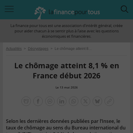
Accéder
Acc
à
à
La finance pour tous est une association d’intérêt général, créée
la
la
pour aider chacun à se sentir plus à l’aise avec les questions
navigation
rec
économiques et financières.
Actualités
>
Décryptages
>
Le chômage atteint 8,1 % en France début 2026
Le chômage atteint 8,1 % en
France début 2026
Le 13 mai 2026
la
finance
facebook
facebook
Linkedin
Whatsapp
Twitter
bluesky
Copier
pour
messenger
le
tous
lien
Selon les dernières données publiées par l’Insee, le
taux de chômage au sens du Bureau international du