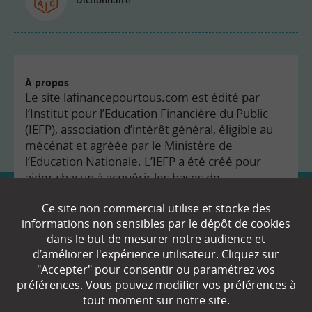
À propos
Le site lafinancepourtous.com est édité par
l’Institut pour l’Education Financière du Public
(IEFP), association d’intérêt général, éligible au
mécénat et agréée par le Ministère de
l’Education Nationale. L’IEFP a été créé pour
aider chacun à acquérir les bases de
connaissances nécessaires pour :
Ce site non commercial utilise et stocke des
Se sentir plus à l’aise avec les questions
informations non sensibles par le dépôt de cookies
financières.
dans le but de mesurer notre audience et
d’améliorer l'expérience utilisateur. Cliquez sur
Comprendre les enjeux économiques du
"Accepter" pour consentir ou paramétrez vos
monde dans lequel nous vivons.
préférences. Vous pouvez modifier vos préférences à
tout moment sur notre site.
Prendre en toute connaissance de cause