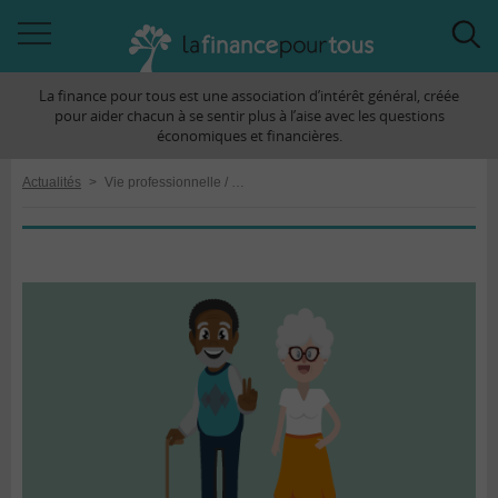
Accéder
Acc
à
à
La finance pour tous est une association d’intérêt général, créée
la
la
pour aider chacun à se sentir plus à l’aise avec les questions
navigation
rec
économiques et financières.
Actualités
>
Vie professionnelle / Retraite