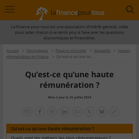
Accéder
Acc
à
à
La finance pour tous est une association d’intérêt général, créée
la
la
pour aider chacun à se sentir plus à l’aise avec les questions
navigation
rec
économiques et financières.
Accueil
>
Décryptages
>
Finance et société
>
Inégalités
>
Hautes
rémunérations en France
>
Qu’est-ce qu’une haute rémunération ?
Qu’est-ce qu’une haute
rémunération ?
Mise à jour le 25 juillet 2024
la
finance
facebook
facebook
Linkedin
Whatsapp
Twitter
bluesky
Copier
pour
messenger
le
tous
lien
Qu’est-ce qu’une haute rémunération ?
Quels sont les métiers les plus rémunérateurs ?