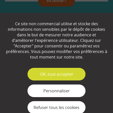
EN SAVOIR
+
Qui sommes-nous ?
Ce site non commercial utilise et stocke des
informations non sensibles par le dépôt de cookies
Partenaires
dans le but de mesurer notre audience et
d’améliorer l'expérience utilisateur. Cliquez sur
Espace Presse
"Accepter" pour consentir ou paramétrez vos
préférences. Vous pouvez modifier vos préférences à
Plan du site
tout moment sur notre site.
Contact
Mentions légales
✓
OK, tout accepter
Gestion des cookies
Personnaliser
Refuser tous les cookies