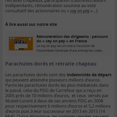
retraites chapeaux, participation d’administrateurs
indépendants, rémunération soumise au vote
consultatif des actionnaires ou «
say on pay
»…).
À lire aussi sur notre site
Rémunération des dirigeants : parcours
du « say on pay » en France
Le say on pay est un vote à l’occasion de
l’Assemblée Générale d’une entreprise cotée...
Parachutes dorés et retraite chapeau
Les parachutes dorés sont des
indemnités de départ
qui peuvent atteindre plusieurs millions d’euros.
Parmi les parachutes dorés les plus médiatisés dans
le passé, celui du PDG de Carrefour qui a reçu en
2005 près de 10 millions d’euros, et ceux versés par
Alcatel-Lucent à deux de ses anciens PDG en 2008
pour respectivement 6 millions d’euros et 5,2 millions
d’euros puis à leur successeur en 2013 en 2015 (14
Ms€). Outre-Atlantique, les sommes versées peuvent