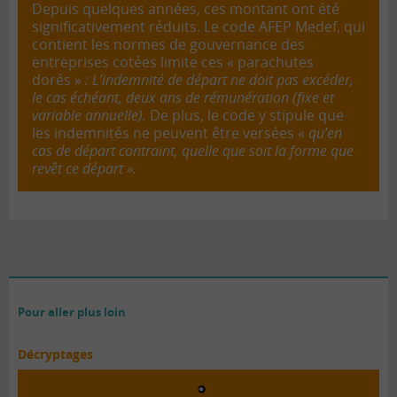
Depuis quelques années, ces montant ont été
significativement réduits. Le code AFEP Medef, qui
contient les normes de gouvernance des
entreprises cotées limite ces « parachutes
dorés »
:
L’indemnité de départ ne doit pas excéder,
le cas échéant, deux ans de rémunération (fixe et
variable annuelle).
De plus, le code y stipule que
les indemnités ne peuvent être versées «
qu’en
cas de départ contraint, quelle que soit la forme que
revêt ce départ ».
Pour aller plus loin
Décryptages