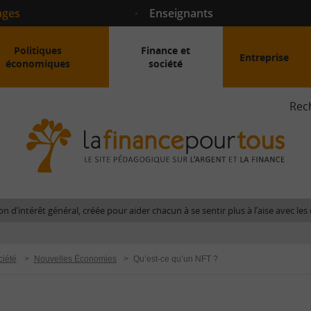
ages
Enseignants
Politiques
Finance et
Entreprise
économiques
société
Rec
La
fina
pour
tous
-
Le
n d’intérêt général, créée pour aider chacun à se sentir plus à l’aise avec l
site
péda
sur
ciété
>
Nouvelles Économies
>
Qu’est-ce qu’un NFT ?
l'arg
et
la
fina