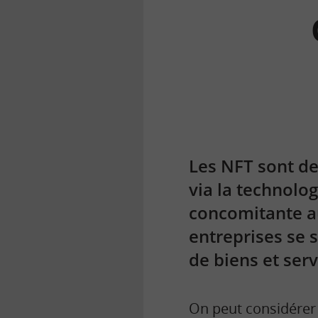
la
finance
pour
tous
Les NFT sont de
via la technolog
concomitante au
entreprises se s
de biens et serv
On peut considérer