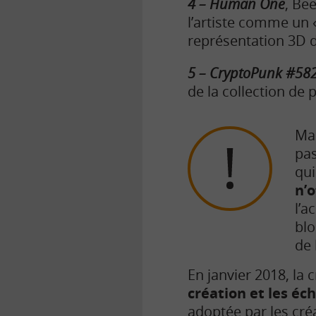
4 – Human One
, Be
l’artiste comme un 
représentation 3D d
5 – CryptoPunk #58
de la collection de
Mal
pas
qui
n’o
l’a
blo
de 
En janvier 2018, la 
création et les éc
adoptée par les cré