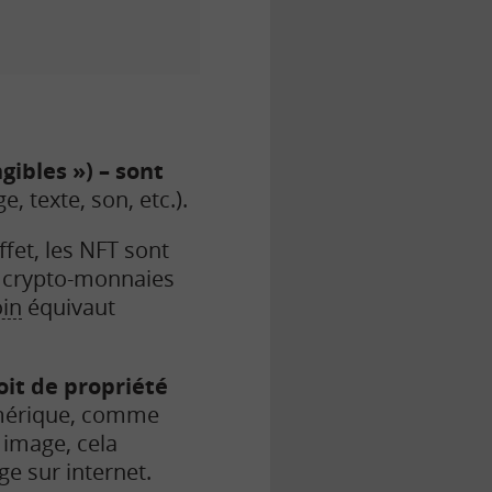
gibles ») – sont
e, texte, son, etc.).
effet, les NFT sont
es crypto-monnaies
oin
équivaut
oit de propriété
umérique, comme
 image, cela
e sur internet.