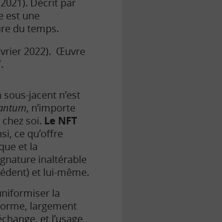
021). Décrit par
e est une
ure du temps.
évrier 2022). Œuvre
.
 sous-jacent n’est
antum
, n’importe
r chez soi.
Le NFT
si, ce qu’offre
que et la
ignature inaltérable
cédent) et lui-même.
uniformiser la
norme, largement
échange, et l’usage