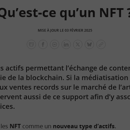
Qu’est-ce qu’un NFT 
MISE À JOUR LE 03 FÉVRIER 2025
facebook
facebook
Linkedin
Twitter
bluesky
Copier
messenger
le
lien
s actifs permettant l’échange de cont
ie de la blockchain. Si la médiatisation
x ventes records sur le marché de l’art
ervent aussi de ce support afin d’y ass
ices.
 les
NFT
comme un
nouveau type d’actifs
.