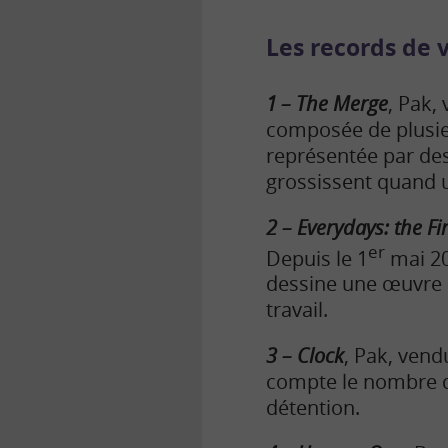
Les records de 
1
– The Merge
, Pak,
composée de plusieu
représentée par des
grossissent quand u
2 – Everydays
: the F
er
Depuis le 1
mai 20
dessine une œuvre 
travail.
3 – Clock
, Pak, vend
compte le nombre de
détention.