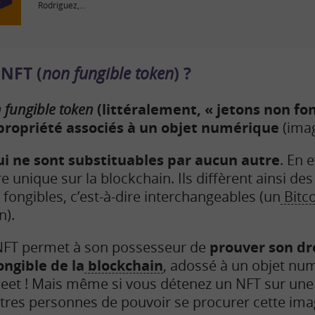
Rodriguez,...
 NFT (
non fungible token
) ?
 fungible token
(littéralement, « jetons non fon
 propriété associés à un objet numérique
(imag
ui ne sont substituables par aucun autre
. En 
e unique sur la blockchain. Ils diffèrent ainsi d
 fongibles, c’est-à-dire interchangeables (un
Bitc
n).
NFT permet à son possesseur de
prouver son dr
ongible de la
blockchain
, adossé à un objet n
eet ! Mais même si vous détenez un NFT sur une
res personnes de pouvoir se procurer cette imag