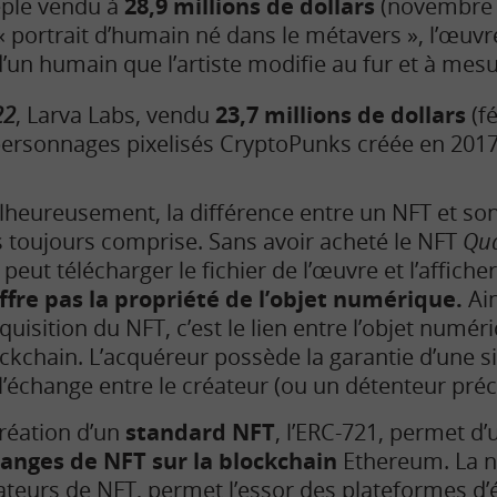
eple vendu à
28,9 millions de dollars
(novembre 2
« portrait d’humain né dans le métavers », l’œuvr
’un humain que l’artiste modifie au fur et à mes
22
, Larva Labs, vendu
23,7 millions de dollars
(f
 personnages pixelisés CryptoPunks créée en 2017
heureusement, la différence entre un NFT et son
 toujours comprise. Sans avoir acheté le NFT
Qu
 peut télécharger le fichier de l’œuvre et l’affiche
ffre pas la propriété de l’objet numérique.
Ain
cquisition du NFT, c’est le lien entre l’objet numéri
ckchain. L’acquéreur possède la garantie d’une s
l’échange entre le créateur (ou un détenteur pré
création d’un
standard NFT
, l’ERC-721, permet d’
hanges de NFT sur la blockchain
Ethereum. La 
ateurs de NFT, permet l’essor des plateformes d’