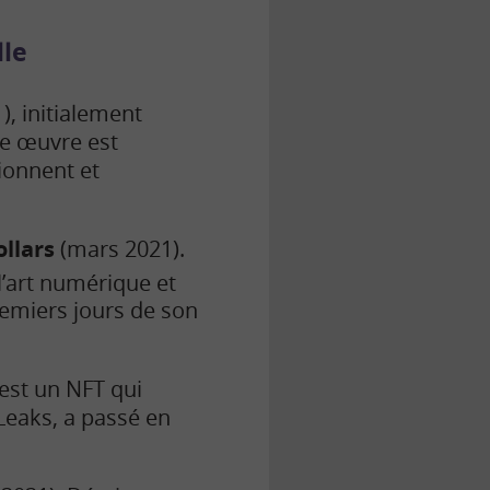
lle
, initialement
te œuvre est
ionnent et
ollars
(mars 2021).
l’art numérique et
remiers jours de son
 est un NFT qui
Leaks, a passé en