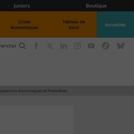
Juniors
Boutique
Crises
Tableau de
Actualités
économiques
bord
hercher
nce
es questions économiques et financières.
gogique
ent
nce