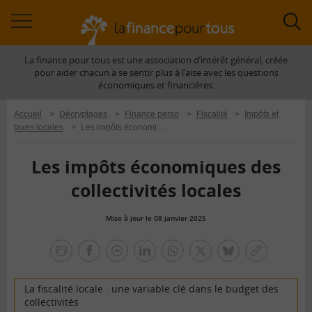
Accéder
Acc
à
à
La finance pour tous est une association d’intérêt général, créée
la
la
pour aider chacun à se sentir plus à l’aise avec les questions
navigation
rec
économiques et financières.
Accueil
>
Décryptages
>
Finance perso
>
Fiscalité
>
Impôts et
taxes locales
>
Les impôts économiques des collectivités locales
Les impôts économiques des
collectivités locales
Mise à jour le 08 janvier 2025
la
finance
facebook
facebook
Linkedin
Whatsapp
Twitter
bluesky
Copier
pour
messenger
le
tous
lien
La fiscalité locale : une variable clé dans le budget des
collectivités