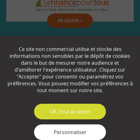
EN SAVOIR
+
Qui sommes-nous ?
Ce site non commercial utilise et stocke des
informations non sensibles par le dépôt de cookies
Partenaires
dans le but de mesurer notre audience et
d’améliorer l'expérience utilisateur. Cliquez sur
Espace Presse
"Accepter" pour consentir ou paramétrez vos
préférences. Vous pouvez modifier vos préférences à
Plan du site
tout moment sur notre site.
Contact
Mentions légales
✓
OK, tout accepter
Gestion des cookies
Personnaliser