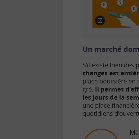
E
n
v
i
d
Un marché domi
é
o
S’il existe bien des
changes est entiè
place boursière en p
gré.
Il permet d’ef
les jours de la se
une place financièr
quotidiens d’ouvertu
Mêm