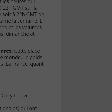
 les heures qui
 à 22h GMT sur la
e soir à 22h GMT de
ntame la semaine.
En
end et les volumes
is, dimanche et
ndres
. Cette place
 le monde.
Le poids
es
.
La France, quant
 On y trouve :
tionales) qui ont