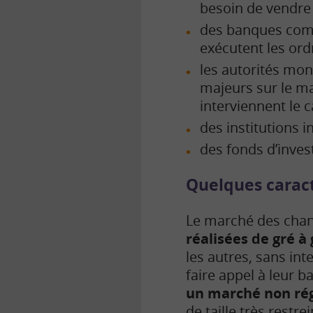
besoin de vendre e
des banques comm
exécutent les ord
les autorités mon
majeurs sur le ma
interviennent le c
des institutions 
des fonds d’inves
Quelques caract
Le marché des cha
réalisées de gré à 
les autres, sans in
faire appel à leur 
un marché non ré
de taille très rest