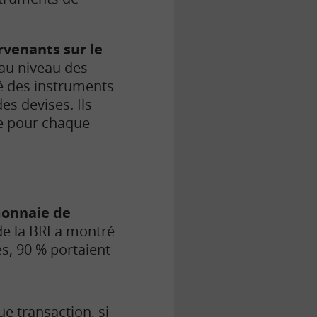
ervenants sur le
au niveau des
hé des instruments
es devises. Ils
ue pour chaque
 monnaie de
 de la BRI a montré
es, 90 % portaient
e transaction,
s
i