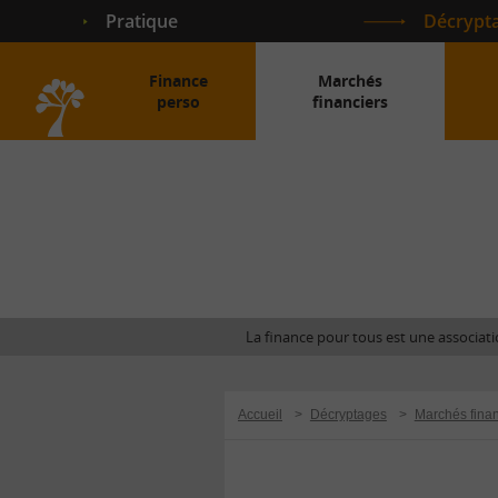
Pratique
Décrypt
Finance
Marchés
perso
financiers
Accueil
La finance pour tous est une associatio
Accueil
>
Décryptages
>
Marchés finan