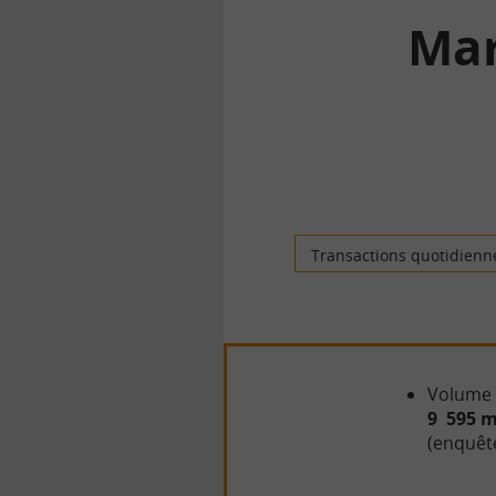
Mar
la
finance
pour
tous
Transactions quotidienn
Volume 
9 595 mi
(enquêt