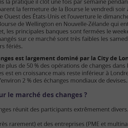
s la pratique il
clôt une fois par semaine pendant
arent la fermeture de la Bourse le vendredi soir
e Ouest des États-Unis et l’ouverture le dimanch
Bourse de Wellington en Nouvelle-Zélande qui e
et, les principales banques sont fermées le week
angés sur ce marché sont très faibles les samed
rs fériés.
nges est largement dominé par la City de Lo
nte plus de 50 % des opérations de changes dans
es est en croissance mais reste inférieur à Londr
u’environ
2
% des échanges mondiaux de devises.
sur le marché des changes ?
es réunit des participants extrêmement divers.
(très rarement) et des entreprises (PME et multina