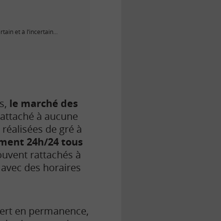
n et à l’incertain...
s,
le marché des
t rattaché à aucune
 réalisées de gré à
iment 24h/24 tous
souvent rattachés à
 avec des horaires
ert en permanence,