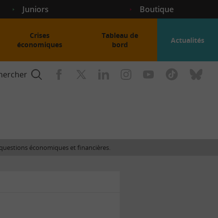
Juniors
Boutique
Crises
Tableau de
Actualités
économiques
bord
hercher
nce
es questions économiques et financières.
gogique
ent
nce