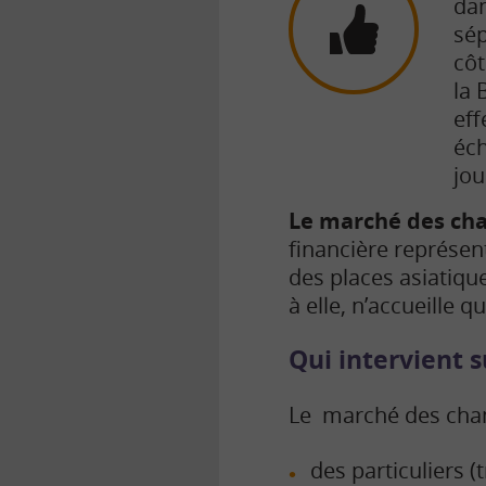
dan
sép
côt
la 
eff
éch
jou
Le marché des cha
financière représe
des places asiatiqu
à elle, n’accueille q
Qui intervient 
Le marché des chang
des particuliers 