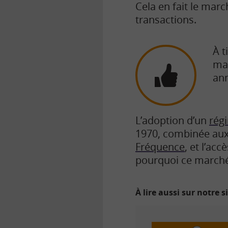
Cela en fait le mar
transactions.
À t
mar
ann
L’adoption d’un
rég
1970, combinée aux
Fréquence
, et l’ac
pourquoi ce marché 
À lire aussi sur notre s