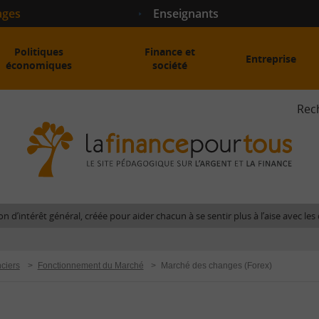
ages
Enseignants
Politiques
Finance et
Entreprise
économiques
société
Rec
La
fina
pour
tous
-
Le
n d’intérêt général, créée pour aider chacun à se sentir plus à l’aise avec l
site
péda
sur
ciers
>
Fonctionnement du Marché
>
Marché des changes (Forex)
l'arg
et
la
fina