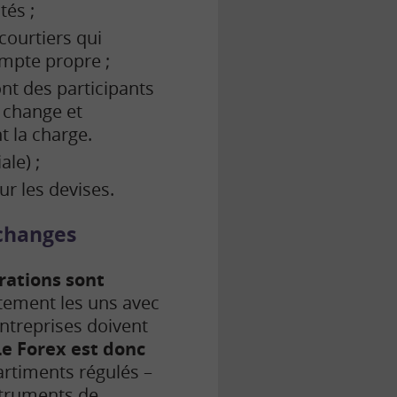
tés ;
ourtiers qui
ompte propre ;
nt des participants
 change et
t la charge.
le) ;
r les devises.
 changes
érations sont
ctement les uns avec
entreprises doivent
Le Forex est donc
artiments régulés –
nstruments de