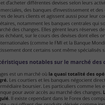
t d’acheter différentes devises selon leurs activi
erciales, des banques d’investissement et des c
res de leurs clients et agissent aussi pour leur c
étaires, notamment les banques centrales qui so
rché des changes. Elles gèrent leurs réserves de
as échéant, sur le cours des devises dont elles on
internationales (comme le FMI et la Banque Mondia
tissement dont certains sont même spécialisés su
éristiques notables sur le marché des
nges est un marché où
la quasi totalité des op
gré.
Les courtiers et les banques négocient dire
termédiaire boursier. Les particuliers comme les 
banque pour avoir accès au marché des changes.
gulé
. Il existe cependant dans le Forex des comp
reinte – qui offrent des produits dérivés comme i