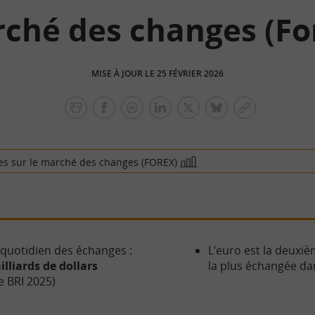
ché des changes (Fo
MISE À JOUR LE 25 FÉVRIER 2026
facebook
facebook
Linkedin
Twitter
bluesky
Copier
messenger
le
lien
es sur le marché des changes (FOREX)
En
image
quotidien des échanges :
L’euro est la deuxi
lliards de dollars
la plus échangée d
e BRI 2025)