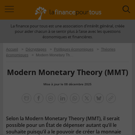
Accéder
Acc
à
à
La finance pour tous est une association d’intérêt général, créée
la
la
pour aider chacun à se sentir plus à l’aise avec les questions
navigation
rec
économiques et financières.
Accueil
>
Décryptages
>
Politiques économiques
>
Théories
économiques
>
Modern Monetary Theory (MMT)
Modern Monetary Theory (MMT)
Mise à jour le 08 décembre 2025
la
finance
facebook
facebook
Linkedin
Whatsapp
Twitter
bluesky
Copier
pour
messenger
le
tous
lien
Selon la Modern Monetary Theory (MMT), il serait
possible pour un État de dépenser autant qu’il le
souhaite puisqu’il a le pouvoir de créer la monnaie