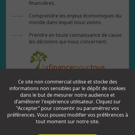
financières.
Comprendre les enjeux économiques du
monde dans lequel nous vivons.
Prendre en toute connaissance de cause
les décisions qui nous concernent.
Ce site non commercial utilise et stocke des
EN SAVOIR
+
informations non sensibles par le dépôt de cookies
dans le but de mesurer notre audience et
d’améliorer l'expérience utilisateur. Cliquez sur
Qui sommes-nous ?
"Accepter" pour consentir ou paramétrez vos
préférences. Vous pouvez modifier vos préférences à
Partenaires
tout moment sur notre site.
Espace Presse