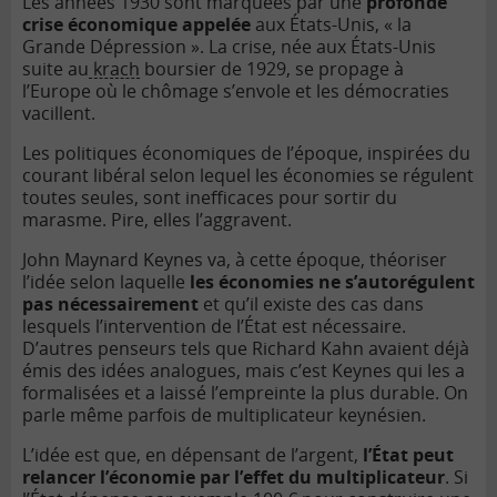
Les années 1930 sont marquées par une
profonde
crise économique appelée
aux États-Unis, « la
Grande Dépression ». La crise, née aux États-Unis
suite au
krach
boursier de 1929, se propage à
l’Europe où le chômage s’envole et les démocraties
vacillent.
Les politiques économiques de l’époque, inspirées du
courant libéral selon lequel les économies se régulent
toutes seules, sont inefficaces pour sortir du
marasme. Pire, elles l’aggravent.
John Maynard Keynes va, à cette époque, théoriser
l’idée selon laquelle
les économies ne s’autorégulent
pas nécessairement
et qu’il existe des cas dans
lesquels l’intervention de l’État est nécessaire.
D’autres penseurs tels que Richard Kahn avaient déjà
émis des idées analogues, mais c’est Keynes qui les a
formalisées et a laissé l’empreinte la plus durable. On
parle même parfois de multiplicateur keynésien.
L’idée est que, en dépensant de l’argent,
l’État peut
relancer l’économie par l’effet du multiplicateur
. Si