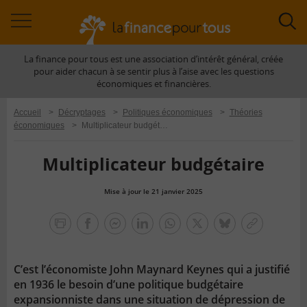
Accéder
Acc
à
à
La finance pour tous est une association d’intérêt général, créée
la
la
pour aider chacun à se sentir plus à l’aise avec les questions
navigation
rec
économiques et financières.
Accueil
>
Décryptages
>
Politiques économiques
>
Théories
économiques
>
Multiplicateur budgétaire
Multiplicateur budgétaire
Mise à jour le 21 janvier 2025
la
finance
facebook
facebook
Linkedin
Whatsapp
Twitter
bluesky
Copier
pour
messenger
le
tous
lien
C’est l’économiste John Maynard Keynes qui a justifié
en 1936 le besoin d’une politique budgétaire
expansionniste dans une situation de dépression de