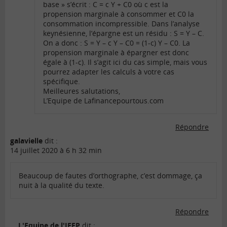
base » s’écrit : C = c Y + C0 où c est la
propension marginale à consommer et C0 la
consommation incompressible. Dans l’analyse
keynésienne, l’épargne est un résidu : S = Y – C.
On a donc : S = Y – c Y – C0 = (1-c) Y – C0. La
propension marginale à épargner est donc
égale à (1-c). Il s’agit ici du cas simple, mais vous
pourrez adapter les calculs à votre cas
spécifique.
Meilleures salutations,
L’Equipe de Lafinancepourtous.com
Répondre
galavielle
dit :
14 juillet 2020 à 6 h 32 min
Beaucoup de fautes d’orthographe, c’est dommage, ça
nuit à la qualité du texte.
Répondre
L'Equipe de l'IEFP
dit :