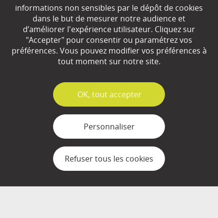
EN SAVOIR
+
informations non sensibles par le dépôt de cookies
dans le but de mesurer notre audience et
d’améliorer l'expérience utilisateur. Cliquez sur
Qui sommes-nous ?
"Accepter" pour consentir ou paramétrez vos
préférences. Vous pouvez modifier vos préférences à
Partenaires
tout moment sur notre site.
Espace Presse
✓
OK, tout accepter
Plan du site
Contact
Personnaliser
Mentions légales
Refuser tous les cookies
Gestion des cookies