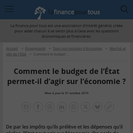
Accéder
Acc
à
à
La finance pour tous est une association d’intérêt général, créée
la
la
pour aider chacun à se sentir plus à l’aise avec les questions
navigation
rec
économiques et financières.
Accueil
>
Enseignants
>
Tous nos modules d’économie
>
Marché et
rôle de l’Etat
>
Comment le budget de l’État permet-il d’agir sur l’économie ?
Comment le budget de l’État
permet-il d’agir sur l’économie ?
Mise à jour le 31 octobre 2019
la
finance
facebook
facebook
Linkedin
Whatsapp
Twitter
bluesky
Copier
pour
messenger
le
tous
lien
De par les impôts qu’ils prélève et les dépenses qu’il