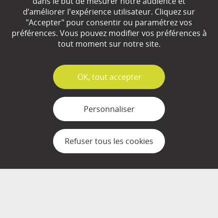
dans le but de mesurer notre audience et
d’améliorer l'expérience utilisateur. Cliquez sur
Qui sommes-nous ?
"Accepter" pour consentir ou paramétrez vos
préférences. Vous pouvez modifier vos préférences à
Partenaires
tout moment sur notre site.
Espace Presse
✓
OK, tout accepter
Plan du site
Contact
Personnaliser
Mentions légales
Refuser tous les cookies
Gestion des cookies